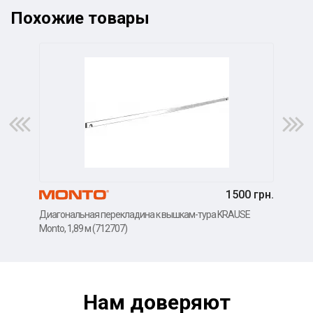
Похожие товары
1500 грн.
Диагональная перекладина к вышкам-тура KRAUSE
Диа
Monto, 1,89 м (712707)
Mont
Нам доверяют