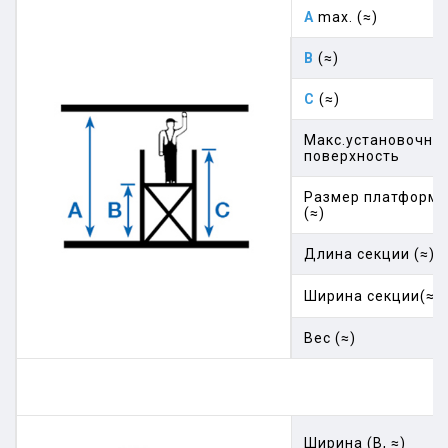
A
max. (≈)
B
(≈)
C
(≈)
Макс.установочна
поверхность
Размер платформ
(≈)
Длина секции (≈)
Ширина секции(≈)
Вес (≈)
Ширина (В, ≈)