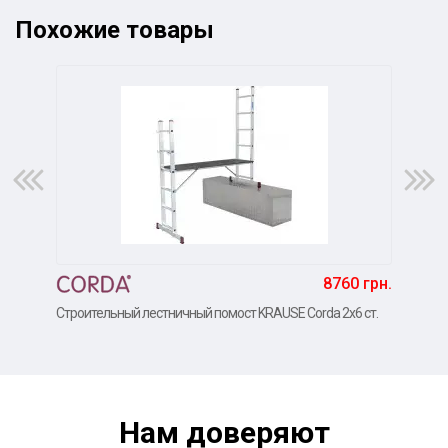
Похожие товары
8760 грн.
Строительный лестничный помост KRAUSE Corda 2x6 ст.
Стро
Нам доверяют