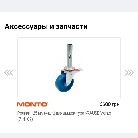
Аксессуары и запчасти
6600 грн.
Регу
Ролики 125 мм (4 шт.) для вышек-тура KRAUSE Monto
тура
(714169)