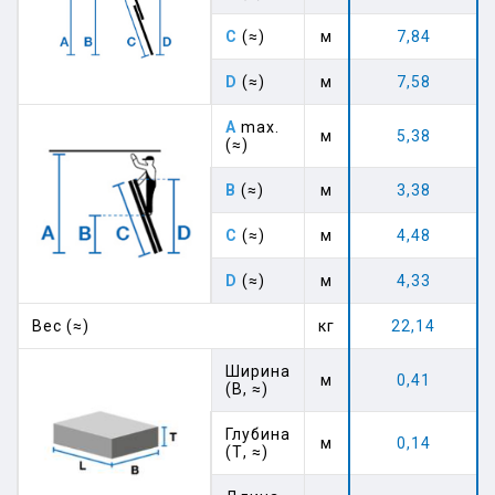
C
(≈)
м
7,84
D
(≈)
м
7,58
A
max.
м
5,38
(≈)
B
(≈)
м
3,38
C
(≈)
м
4,48
D
(≈)
м
4,33
Вес (≈)
кг
22,14
Ширина
м
0,41
(В, ≈)
Глубина
м
0,14
(Т, ≈)