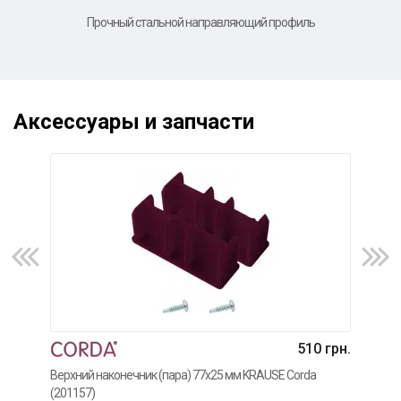
Прочный стальной направляющий профиль
Аксессуары и запчасти
510 грн.
Верхний наконечник (пара) 77x25 мм KRAUSE Corda
Нако
(201157)
(201