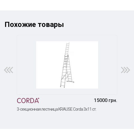
Похожие товары
15000 грн.
3-се
3-секционная лестница KRAUSE Corda 3х11 ст.