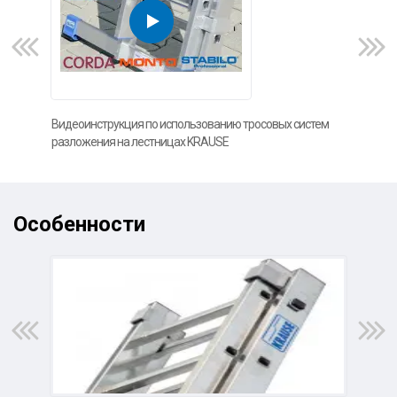
Видеоинструкция по использованию тросовых систем
Доп
разложения на лестницах KRAUSE
Особенности