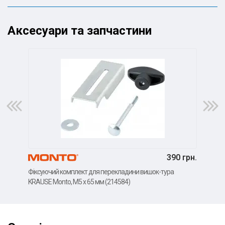
Аксесуари та запчастини
390 грн.
Фіксуючий комплект для перекладини вишок-тура
Фік
KRAUSE Monto, M5 x 65 мм (214584)
Mont