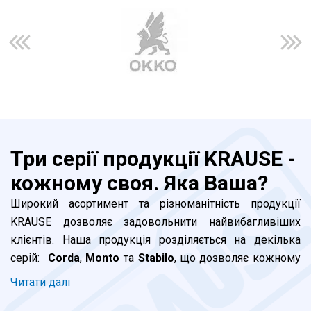
Три серії продукції KRAUSE -
кожному своя. Яка Ваша?
Широкий асортимент та різноманітність продукції
KRAUSE дозволяє задовольнити найвибагливіших
клієнтів. Наша продукція розділяється на декілька
серій:
Corda
,
Monto
та
Stabilo
, що дозволяє кожному
клієнту підібрати відповідну до його потреб драбину. В
Читати далi
чому ж принципові відмінності між серіями та яку