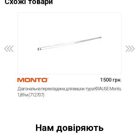
Схожі товари
1500 грн.
Діагональна перекладина для вишок-тура KRAUSE Monto,
Діаг
1,89 м (712707)
1,77
Нам довiряють