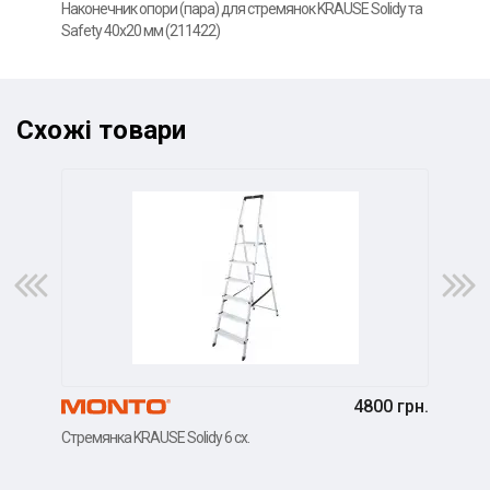
Накл
Наконечник опори (пара) для стремянок KRAUSE Solidy та
(212
Safety 40x20 мм (211422)
Схожі товари
4800 грн.
Стремянка KRAUSE Solidy 6 сх.
Стре