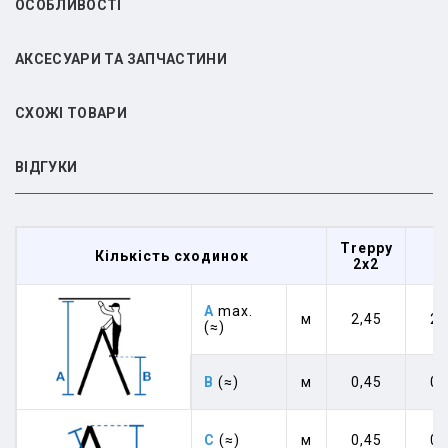
ОСОБЛИВОСТІ
АКСЕСУАРИ ТА ЗАПЧАСТИНИ
СХОЖІ ТОВАРИ
ВIДГУКИ
Treppy
Кількість сходинок
2
2x2
A
max.
м
2,45
2,
(≈)
B
(≈)
м
0,45
0,
C
(≈)
м
0,45
0,