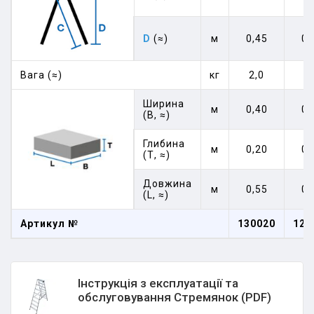
D
(≈)
м
0,45
0,
Вага (≈)
кг
2,0
2
Ширина
м
0,40
0,
(В, ≈)
Глибина
м
0,20
0,
(Т, ≈)
Довжина
м
0,55
0,
(L, ≈)
Артикул №
130020
120
Інструкція з експлуатації та
обслуговування Стремянок (PDF)