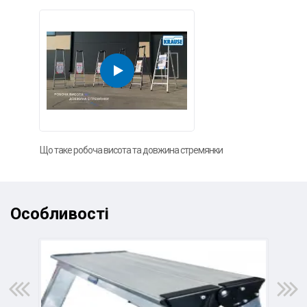
Що таке робоча висота та довжина стремянки
Особливості