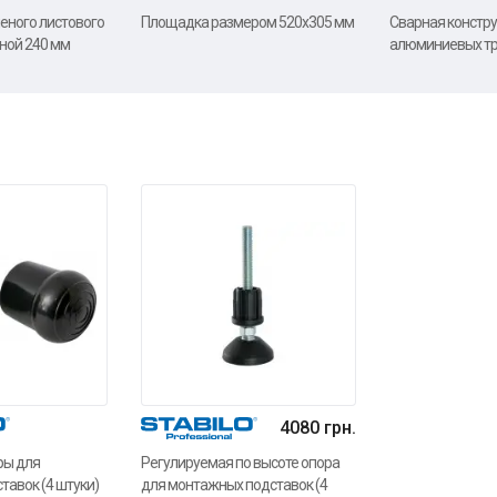
еного листового
Площадка размером 520х305 мм
Сварная констру
ной 240 мм
алюминиевых тр
4080 грн.
ры для
Регулируемая по высоте опора
авок (4 штуки)
для монтажных подставок (4