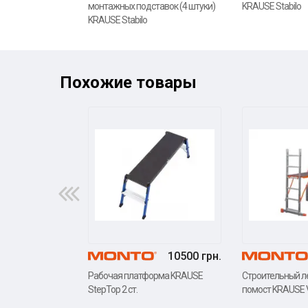
монтажных подставок (4 штуки)
KRAUSE Stabilo
KRAUSE Stabilo
Похожие товары
10500 грн.
Рабочая платформа KRAUSE
Строительный л
StepTop 2 ст.
помост KRAUSE Va