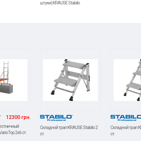
штуки) KRAUSE Stabilo
12300 грн.
естничный
Складной трап KRAUSE Stabilo 2
Складной трап K
rioTop 2x6 ст.
ст.
ст.