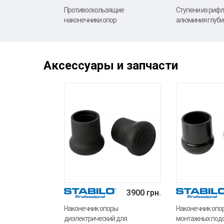
Противоскользящие
Ступени из рифл
наконечники опор
алюминия глуби
Аксессуары и запчасти
3900 грн.
Наконечник опоры
Наконечник опо
диэлектрический для
монтажных подст