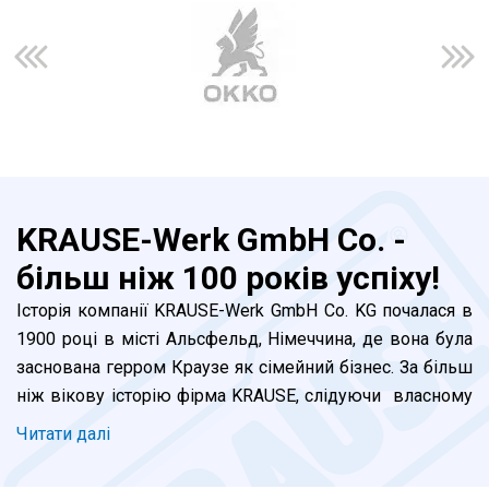
KRAUSE-Werk GmbH Co. -
більш ніж 100 років успіху!
Історія компанії KRAUSE-Werk GmbH Co. KG почалаcя в
1900 році в місті Альсфельд, Німеччина, де вона була
заснована герром Краузе як сімейний бізнес. За більш
ніж вікову історію фірма KRAUSE, слідуючи власному
девізу "Надійно та продумано!", перетворилась в
Читати далi
лідера галузі в міжнародному масштабі. Сьогодні наші
фахівці, під керівництвом нащадка засновника -