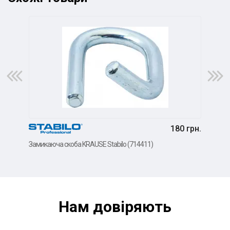
180 грн.
Замикаюча скоба KRAUSE Stabilo (714411)
Муфт
Нам довiряють