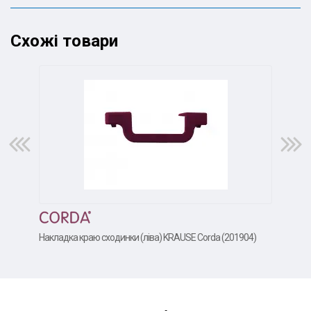
Схожі товари
Накладка краю сходинки (ліва) KRAUSE Corda (201904)
Накл