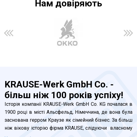
Нам довiряють
KRAUSE-Werk GmbH Co. -
більш ніж 100 років успіху!
Історія компанії KRAUSE-Werk GmbH Co. KG почалаcя в
1900 році в місті Альсфельд, Німеччина, де вона була
заснована герром Краузе як сімейний бізнес. За більш
ніж вікову історію фірма KRAUSE, слідуючи власному
девізу "Надійно та продумано!", перетворилась в