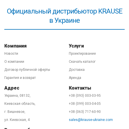
предоставляем гарантию как официальное
представительство на основании соглашения с
Официальный дистрибьютор KRAUSE
заводом-изготовителем. Хотя, скажем по секрету))),
нам легко давать гарантию на лестницы KRAUSE,
в Украине
потому что они не ломаются при правильной
эксплуатации в 99,999% случаев. Важно! Обязательно
ознакомьтесь с
правилами безопасного
Компания
Услуги
использования высотного оборудования
в паспорте
Новости
Проектирование
товара и/или на нашем сайте.
О компании
Скачать каталог
Договор публичной оферты
Доставка
Гарантия и возврат
Аренда
Адрес
Контакты
Украина, 08132,
+38 (093) 003-03-95
Киевская область,
+38 (099) 003-04-05
г. Вишневое,
+38 (063) 717-60-90
ул. Киевская, 4
sales@krause-ukraine.com