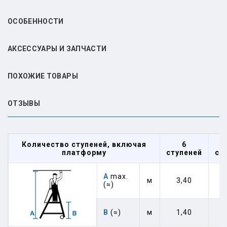
ОСОБЕННОСТИ
АКСЕССУАРЫ И ЗАПЧАСТИ
ПОХОЖИЕ ТОВАРЫ
ОТЗЫВЫ
Количество ступеней, включая
6
платформу
ступеней
ст
А
max.
м
3,40
(≈)
В
(≈)
м
1,40