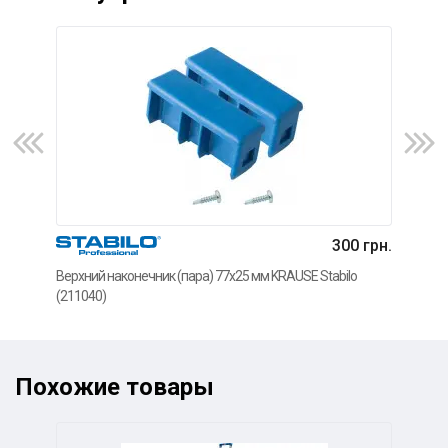
300 грн.
Верхний наконечник (пара) 77x25 мм KRAUSE Stabilo
Нако
(211040)
(211
Похожие товары