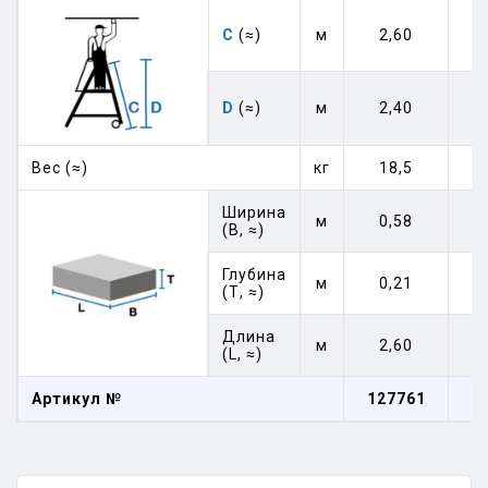
C
(≈)
м
2,60
D
(≈)
м
2,40
Вес (≈)
кг
18,5
Ширина
м
0,58
(В, ≈)
Глубина
м
0,21
(Т, ≈)
Длина
м
2,60
(L, ≈)
Артикул №
127761
1