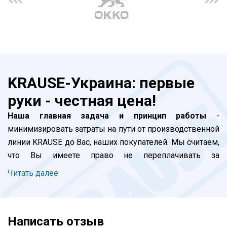
KRAUSE-Украина: первые
руки - честная цена!
Наша главная задача и принцип работы
-
минимизировать затраты на пути от производственной
линии KRAUSE до Вас, наших покупателей. Мы считаем,
что Вы имеете право не переплачивать за
прохождение наших лестниц и стремянок по долгой
Читать далее
цепочке посредников. Все просто: завод -
официальные импортеры (мы) - покупатель. Благодаря
бурному развитию логистики в Украине, мы добились
Нет отзывов об этом товаре.
того, что клиент, сделавший заказ сегодня до 16:00,