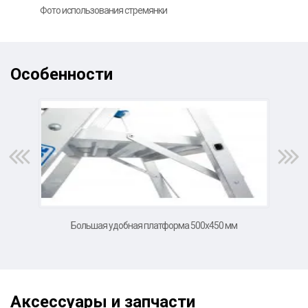
Фото использования стремянки
Фот
Особенности
Большая удобная платформа 500х450 мм
Выс
Аксессуары и запчасти