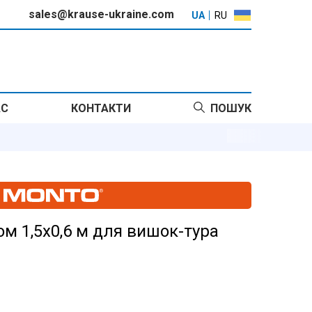
sales@krause-ukraine.com
UA
RU
АС
КОНТАКТИ
ПОШУК
м 1,5x0,6 м для вишок-тура