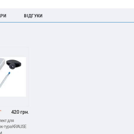
АРИ
ВIДГУКИ
420 грн.
лект для
к-тура KRAUSE
м