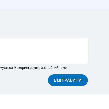
а наступний день. Так, це реально! У невеликі
 через день. Логістика здійснюється будь-яким
а пошта". Працюємо також з "Делівері", "САТ",
 області в нас існує послуга підвозу власним
анням: безготівковий розрахунок з ПДВ для
йні банківські додатки, наложений платіж після
ція. Наші фахівці розбираються в драбинах,
конкретного випадку, пояснять відмінності та
 тільки драбинами і тільки марки КРАУЗЕ. На
мується. Використовуйте звичайний текст.
Ви будете спілкуватися не з оператором кол-
. І саме він буде супроводжувати покупку до
ВІДПРАВИТИ
ію. В інтернеті іноді можна зустріти фразу на
 звучить на сайтах, які продають контрабандний