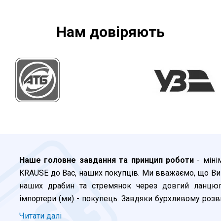
Нам довiряють
Наше головне завдання та принцип роботи
- міні
KRAUSE до Вас, наших покупців. Ми вважаємо, що Ви
наших драбин та стремянок через довгий ланцюг 
імпортери (ми) - покупець. Завдяки бурхливому розви
клієнт, який зробив замовлення сьогодні до 16:00, 
Читати далi