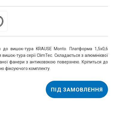
и до вишок-тура KRAUSE Monto. Платформа 1,5x0,6 
вишок-тура серії ClimTec. Складається з алюмінієвої 
ваної фанери з антиковзкою поверхнею. Кріпиться до 
ою фіксуючого комплекту.
ПІД ЗАМОВЛЕННЯ