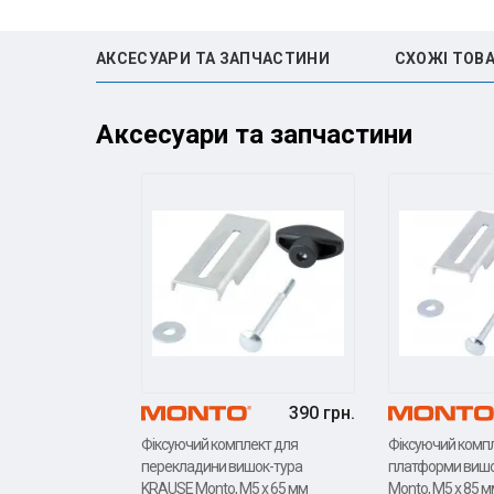
АКСЕСУАРИ ТА ЗАПЧАСТИНИ
СХОЖІ ТОВ
Аксесуари та запчастини
390 грн.
Фіксуючий комплект для
Фіксуючий комп
перекладини вишок-тура
платформи вишо
KRAUSE Monto, M5 x 65 мм
Monto, M5 x 85 м