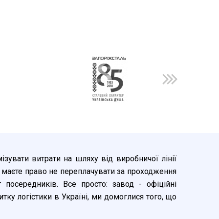
мізувати витрати на шляху від виробничої лінії
 маєте право не переплачувати за проходження
посередників. Все просто: завод - офіційні
тку логістики в Україні, ми домоглися того, що
може отримати драбину, наприклад - в Харкові,