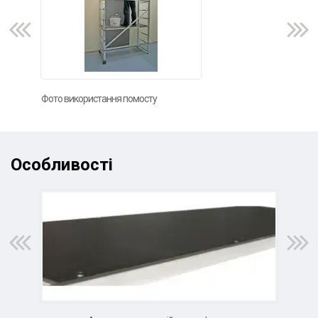
Фото використання помосту
Фот
Особливості