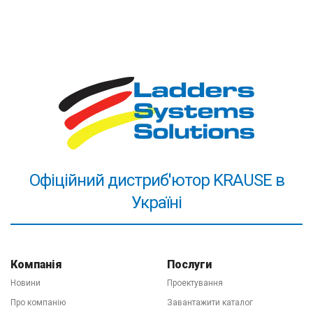
Третя наша перевага
- ми надаємо офіційну гарантію.
В інтернеті іноді можна зустріти фразу на кшталт
"гарантія від виробника". Особливо це цікаво звучить
на сайтах, які продають контрабандний товар. Цікаво,
як покупець може вирішити своє питання якщо
виробник знаходиться в іншій країні? Ми надаємо
гарантію як офіційне представництво на підставі угоди
із заводом-виробником. Хоча, скажемо по секрету))),
нам легко давати гарантію на драбини KRAUSE, тому
що вони не ламаються при правильній експлуатації в
Офіційний дистриб'ютор KRAUSE в
99,999% випадків. Важливо! Обов'язково ознайомтесь
Україні
з
правилами безпечного використання висотного
обладнання
в паспорті товару та/або на нашому сайті.
Компанія
Послуги
Новини
Проектування
Про компанію
Завантажити каталог