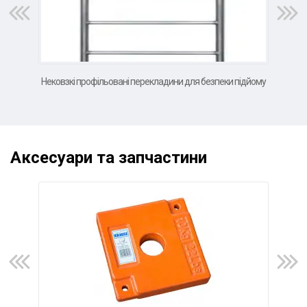
Нековзкі профільовані перекладини для безпеки підйому
В
Аксесуари та запчастини