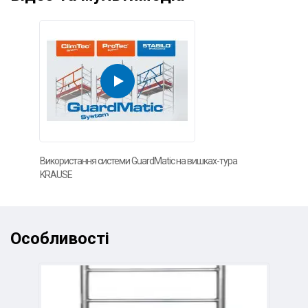
Використання системи GuardMatic на вишках-тура
KRAUSE
Особливості