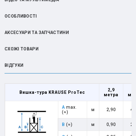
ОСОБЛИВОСТІ
АКСЕСУАРИ ТА ЗАПЧАСТИНИ
СХОЖІ ТОВАРИ
ВIДГУКИ
2,9
4
Вишка-тура KRAUSE ProTec
метра
ме
A
max.
м
2,90
4,
(≈)
B
(≈)
м
0,90
2,