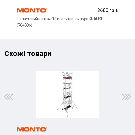
3600 грн.
Баластовий вантаж 10 кг для вишок-тура KRAUSE
Регу
(704306)
KRA
Схожі товари