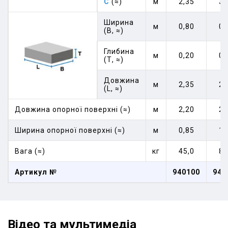
C
(≈)
м
2,35
3,
Ширина
м
0,80
0,
(В, ≈)
Глибина
м
0,20
0,
(Т, ≈)
Довжина
м
2,35
2,
(L, ≈)
Довжина опорної поверхні (≈)
м
2,20
2,
Ширина опорної поверхні (≈)
м
0,85
1,
Вага (≈)
кг
45,0
89
Артикул №
940100
940
Відео та мультимедіа