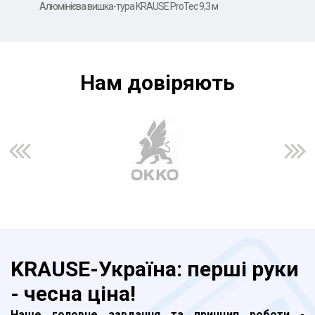
Алюмінієва вишка-тура KRAUSE ProTec 9,3 м
Алюм
Нам довiряють
KRAUSE-Україна: перші руки
- чесна ціна!
Наше головне завдання та принцип роботи
-