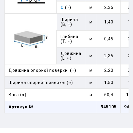
C
(≈)
м
2,35
3,
Ширина
м
1,40
1,
(В, ≈)
Глибина
м
0,45
0,
(Т, ≈)
Довжина
м
2,35
2,
(L, ≈)
Довжина опорної поверхні (≈)
м
2,20
2,
Ширина опорної поверхні (≈)
м
1,50
1,
Вага (≈)
кг
60,4
11
Артикул №
945105
945