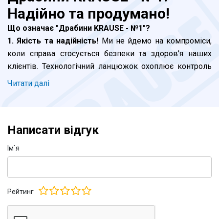
Надійно та продумано!
Що означає "Драбини KRAUSE - №1"?
1. Якість та надійність!
Ми не йдемо на компроміси,
коли справа стосується безпеки та здоров'я наших
клієнтів. Технологічний ланцюжок охоплює контроль
на кожному етапі, від моменту інженерних розробок і
Читати далi
до відвантаження продукції - це головний пріорітет.
Завершальна стадія - сертифікація в Німеччині. Але і
це не все. Наш внутрішній стандарт виробництва
Написати відгук
жорсткіше директив ЄС. Навіть серія KRAUSE Corda,
яку ми позиціонуємо як побутову, витримує всі вимоги
Iм`я
до професійних стремянок та драбин. Де KRAUSE - там
безпечно.
Рейтинг
2. Лідерство в інноваціях!
Ми випускаємо не тільки
стандартні та звичні всім драбини. Ми пропонуємо
нашим клієнтам можливість широкого вибору для