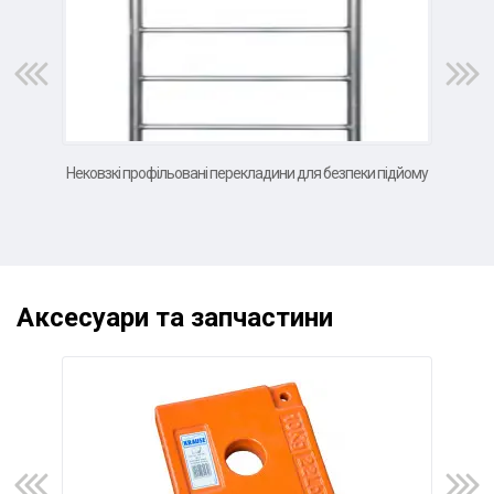
Нековзкі профільовані перекладини для безпеки підйому
в
Аксесуари та запчастини