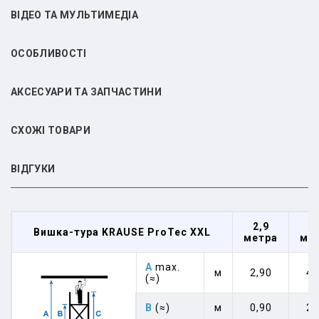
ВІДЕО ТА МУЛЬТИМЕДІА
ОСОБЛИВОСТІ
АКСЕСУАРИ ТА ЗАПЧАСТИНИ
СХОЖІ ТОВАРИ
ВIДГУКИ
2,9
4
Вишка-тура KRAUSE ProTec XXL
метра
ме
A
max.
м
2,90
4,
(≈)
B
(≈)
м
0,90
2,