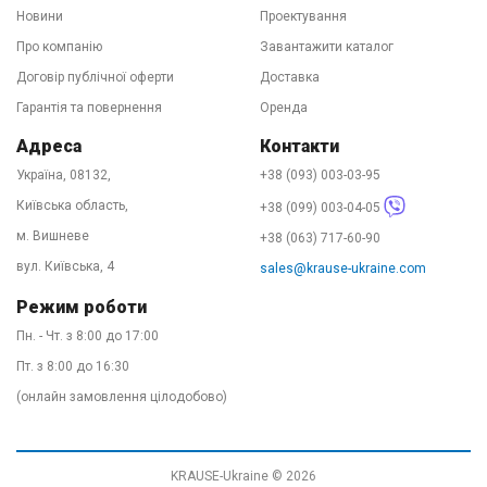
доставкою по всій країні. 90% замовлень ми
Новини
Проектування
відправляємо в той же день зручним для Вас
Про компанію
Завантажити каталог
перевізником. День-два і драбини у Вас. Телефонуйте!
Договір публічної оферти
Доставка
Наші фахівці підкажуть у виборі оптимального
Гарантія та повернення
Оренда
устаткування, розкажуть про варіанти доставки та
Адреса
Контакти
нададуть офіційну гарантію на товар. Купити KRAUSE -
Україна, 08132,
+38 (093) 003-03-95
легко!
Київська область,
+38 (099) 003-04-05
м. Вишневе
+38 (063) 717-60-90
вул. Київська, 4
sales@krause-ukraine.com
Режим роботи
Пн. - Чт. з 8:00 до 17:00
Пт. з 8:00 до 16:30
(онлайн замовлення цілодобово)
KRAUSE-Ukraine © 2026