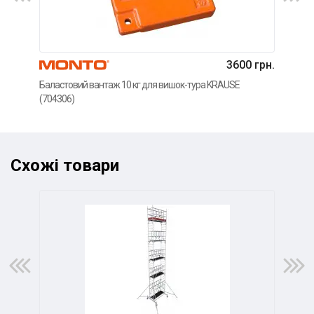
3600 грн.
Баластовий вантаж 10 кг для вишок-тура KRAUSE
Регу
(704306)
KRA
Схожі товари