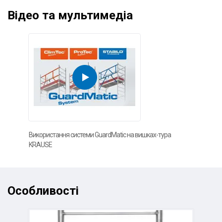
Відео та мультимедіа
Використання системи GuardMatic на вишках-тура
KRAUSE
Особливості