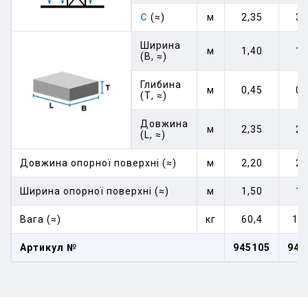
C
(≈)
м
2,35
3,
Ширина
м
1,40
1,
(В, ≈)
Глибина
м
0,45
0,
(Т, ≈)
Довжина
м
2,35
2,
(L, ≈)
Довжина опорної поверхні (≈)
м
2,20
2,
Ширина опорної поверхні (≈)
м
1,50
1,
Вага (≈)
кг
60,4
11
Артикул №
945105
945