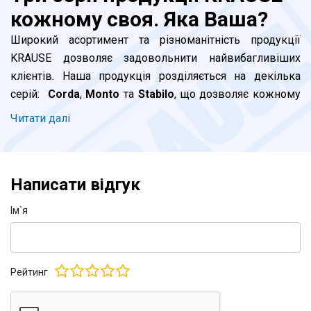
кожному своя. Яка Ваша?
Широкий асортимент та різноманітність продукції
KRAUSE дозволяє задовольнити найвибагливіших
клієнтів. Наша продукція розділяється на декілька
серій:
Corda
,
Monto
та
Stabilo
, що дозволяє кожному
клієнту підібрати відповідну до його потреб драбину. В
Читати далi
чому ж принципові відмінності між серіями та яку
саме драбину KRAUSE обрати саме Вам?
Написати відгук
Серія Corda.
Ідеально підходить для побутового
використання. Ця бюджетна серія цілком
Iм`я
задовольнить клієнтів, які планують нечасте
використання драбини вдома або в офісі. При
виробництві використовується алюмінієвий профіль
Рейтинг
стандартної товщини. Опорна траверса у приставних та
універсальних драбин має класичні наконечники.
Стремянки Корда типового та звичного для всіх