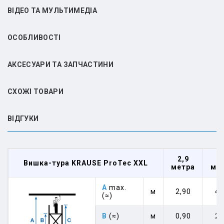
ВІДЕО ТА МУЛЬТИМЕДІА
ОСОБЛИВОСТІ
АКСЕСУАРИ ТА ЗАПЧАСТИНИ
СХОЖІ ТОВАРИ
ВIДГУКИ
2,9
4
Вишка-тура KRAUSE ProTec XXL
метра
ме
A
max.
м
2,90
4,
(≈)
B
(≈)
м
0,90
2,