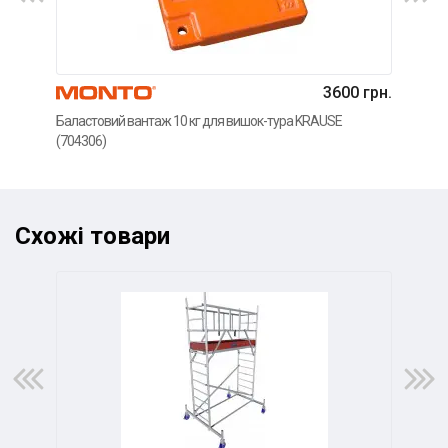
3600 грн.
Баластовий вантаж 10 кг для вишок-тура KRAUSE
Регу
(704306)
KRA
Схожі товари