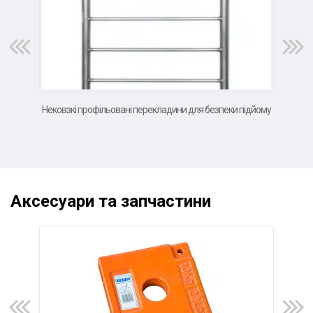
Нековзкі профільовані перекладини для безпеки підйому
в
Аксесуари та запчастини