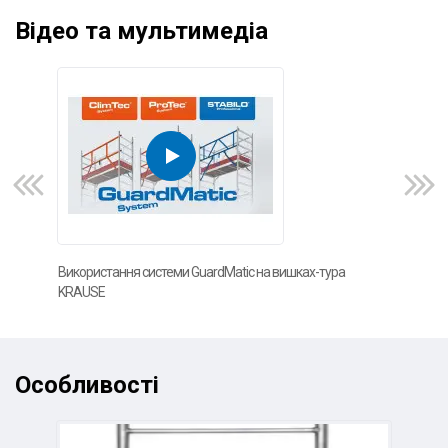
Відео та мультимедіа
Використання системи GuardMatic на вишках-тура
Фот
KRAUSE
Особливості