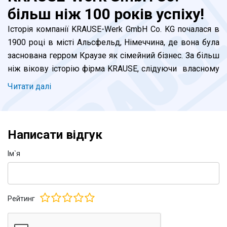
більш ніж 100 років успіху!
Історія компанії KRAUSE-Werk GmbH Co. KG почалаcя в
1900 році в місті Альсфельд, Німеччина, де вона була
заснована герром Краузе як сімейний бізнес. За більш
ніж вікову історію фірма KRAUSE, слідуючи власному
девізу "Надійно та продумано!", перетворилась в
Читати далi
лідера галузі в міжнародному масштабі. Сьогодні наші
фахівці, під керівництвом нащадка засновника -
генерального директора Штефана Краузе,
Написати відгук
продовжують власні традиції в сфері виробництва
сходових систем для роботи на висоті. Успішно
Iм`я
функціонують заводи побудовані в Німеччині, Польщі
та Угорщині. Відкриваються представництва в інших
країнах світу. Компанія не стоїть на місці, знаходиться
Рейтинг
в постійному розвитку.
Широкий асортимент і різноманітність алюмінієвих