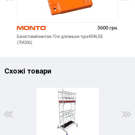
3600 грн.
Баластовий вантаж 10 кг для вишок-тура KRAUSE
Регу
(704306)
KRA
Схожі товари