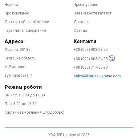
супермаркетів Ви в 99% випадків зустрінете саме
Новини
Проектування
драбину з польського заводу. Таку ж, як і в нашому
Про компанію
Завантажити каталог
представництві в Україні. І не вірте "фахівцям", які
Договір публічної оферти
Доставка
люблять розповідати про різну якість "тут" і "там". Це -
Гарантія та повернення
Оренда
нісенітниця! Ми пишаємося нашою якістю!
Адреса
Контакти
Україна, 08132,
+38 (093) 003-03-95
Київська область,
+38 (099) 003-04-05
м. Вишневе
+38 (063) 717-60-90
вул. Київська, 4
sales@krause-ukraine.com
Режим роботи
Пн. - Чт. з 8:00 до 17:00
Пт. з 8:00 до 16:30
(онлайн замовлення цілодобово)
KRAUSE-Ukraine © 2026