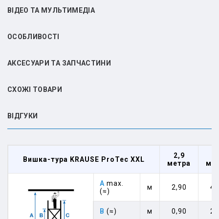
ВІДЕО ТА МУЛЬТИМЕДІА
ОСОБЛИВОСТІ
АКСЕСУАРИ ТА ЗАПЧАСТИНИ
СХОЖІ ТОВАРИ
ВIДГУКИ
2,9
4
Вишка-тура KRAUSE ProTec XXL
метра
ме
A
max.
м
2,90
4,
(≈)
B
(≈)
м
0,90
2,