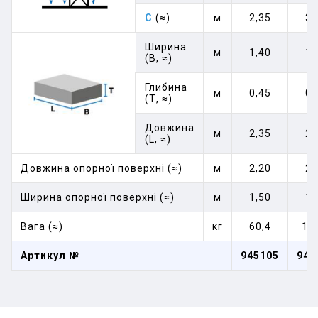
C
(≈)
м
2,35
3,
Ширина
м
1,40
1,
(В, ≈)
Глибина
м
0,45
0,
(Т, ≈)
Довжина
м
2,35
2,
(L, ≈)
Довжина опорної поверхні (≈)
м
2,20
2,
Ширина опорної поверхні (≈)
м
1,50
1,
Вага (≈)
кг
60,4
11
Артикул №
945105
945