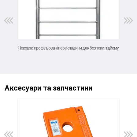
Нековзкі профільовані перекладини для безпеки підйому
в
Аксесуари та запчастини