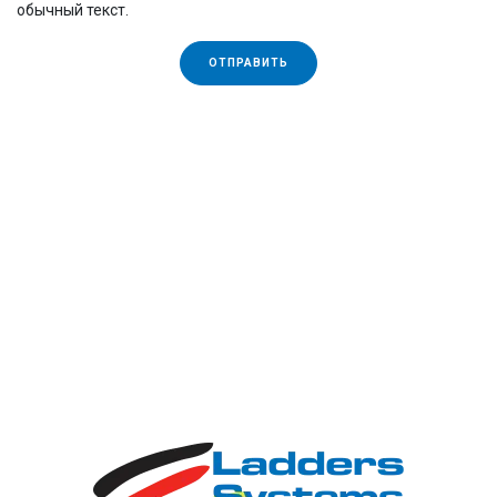
обычный текст.
3. Лидерство на рынке Европы и Украины!
Вряд ли
ОТПРАВИТЬ
найдется страна в Европе, где не знакомы с
продукцией KRAUSE. От Норвегии до Греции, от
Португалии до Азербайджана специалисты и
домохозяйства используют наши лестницы,
стремянки, вышки-туры и платформы. Украина - не
исключение. Десятилетия стабильного качества
позволяют сохранять лидерские позиции даже при
широкой представленности товаров, сделанных в
Китае. Мы гордимся, что на нас равняется рынок!
4. Адекватность цен!
Качественный товар не может
быть самым дешевым - это давно известно. Вы
сможете найти лестницы дешевле наших. Мы же
предлагаем нечто большее - за честную цену более
долгий срок эксплуатации. Высокотехнологичное