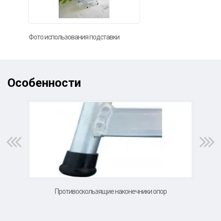
Фото использования подставки
Особенности
Противоскользящие наконечники опор
А