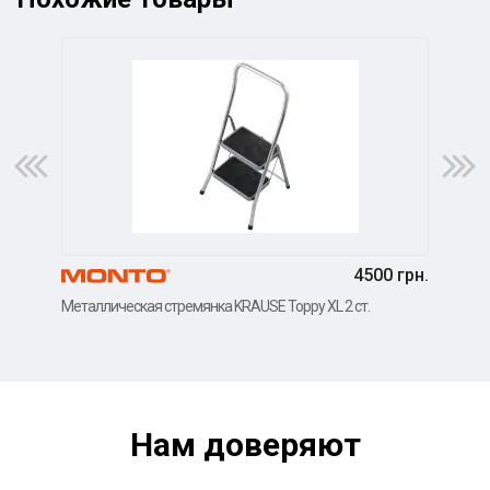
4500 грн.
Металлическая стремянка KRAUSE Toppy XL 2 ст.
Мета
Нам доверяют