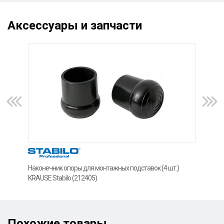
Аксессуары и запчасти
Наконечник опоры для монтажных подставок (4 шт.)
Нак
KRAUSE Stabilo (212405)
подс
Похожие товары