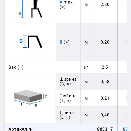
А
max.
м
2,20
2,
(≈)
B
(≈)
м
0,20
0,
Вес (≈)
кг
2,5
5
Ширина
м
0,58
0,
(В, ≈)
Глубина
м
0,21
0,
(Т, ≈)
Длина
м
0,40
0,
(L, ≈)
Артикул №
805317
805