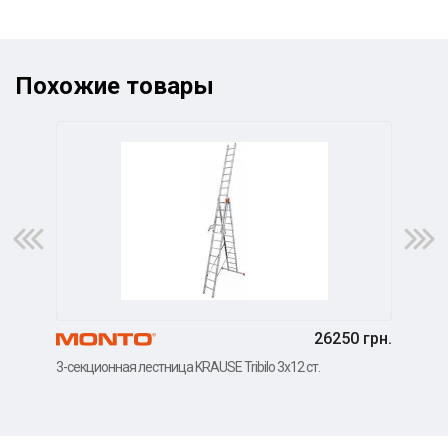
Похожие товары
26250 грн.
3-секционная лестница KRAUSE Tribilo 3х12 ст.
3-се