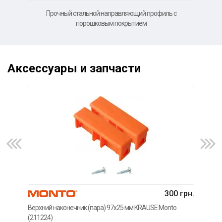
Прочный стальной направляющий профиль с
порошковым покрытием
Аксессуары и запчасти
300 грн.
Верхний наконечник (пара) 97x25 мм KRAUSE Monto
Нако
(211224)
(211