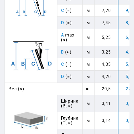
C
(≈)
м
7,70
9,1
D
(≈)
м
7,45
8,8
A
max.
м
5,25
6,0
(≈)
B
(≈)
м
3,25
4,0
C
(≈)
м
4,35
5,2
D
(≈)
м
4,20
5,0
Вес (≈)
кг
20,5
27,
Ширина
м
0,41
0,4
(В, ≈)
Глубина
м
0,14
0,1
(Т, ≈)