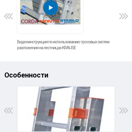
Видеоинструкция по использованию тросовых систем
Доп
разложения на лестницах KRAUSE
Особенности