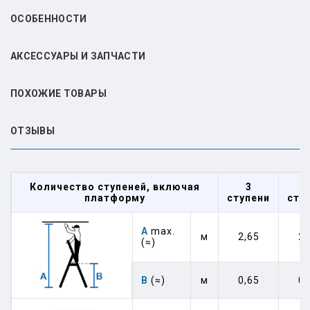
ОСОБЕННОСТИ
АКСЕССУАРЫ И ЗАПЧАСТИ
ПОХОЖИЕ ТОВАРЫ
ОТЗЫВЫ
Количество ступеней, включая
3
платформу
ступени
сту
А
max.
м
2,65
2,
(≈)
В
(≈)
м
0,65
0,