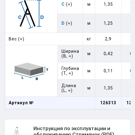
C
(≈)
м
1,35
1,
D
(≈)
м
1,25
1,
Вес (≈)
кг
2,9
3
Ширина
м
0,42
0,
(В, ≈)
Глубина
м
0,11
0,
(Т, ≈)
Длина
м
1,35
1,
(L, ≈)
Артикул №
126313
126
Инструкция по эксплуатации и
обслуживанию Стремянок (PDF)