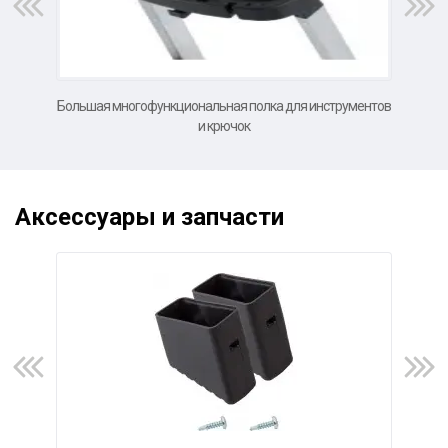
Большая многофункциональная полка для инструментов
Б
и крючок
Аксессуары и запчасти