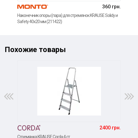
360 грн.
Наконечник опоры (пара) для стремянок KRAUSE Solidy и
Гриб
Safety 40x20 мм (211422)
KRA
Похожие товары
2400 грн.
Стремянка KRAUSE Corda 4 ст.
Стре