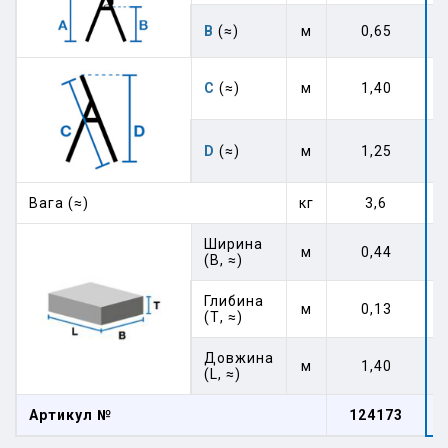
В
(≈)
м
0,65
C
(≈)
м
1,40
D
(≈)
м
1,25
Вага (≈)
кг
3,6
Ширина
м
0,44
(В, ≈)
Глибина
м
0,13
(Т, ≈)
Довжина
м
1,40
(L, ≈)
Артикул №
124173