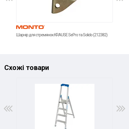
Шарнір для стремянок KRAUSE SePro та Solido (212382)
Чохо
(212
Схожі товари