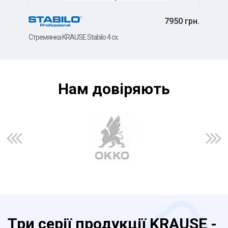
7950 грн.
Стре
Стремянка KRAUSE Stabilo 4 сх.
Нам довiряють
Три серії продукції KRAUSE -