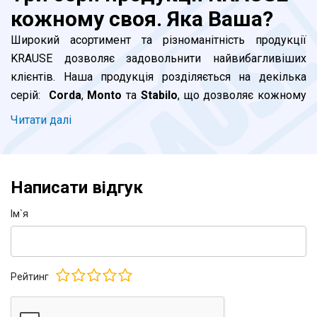
кожному своя. Яка Ваша?
Широкий асортимент та різноманітність продукції
KRAUSE дозволяє задовольнити найвибагливіших
клієнтів. Наша продукція розділяється на декілька
серій:
Corda
,
Monto
та
Stabilo
, що дозволяє кожному
клієнту підібрати відповідну до його потреб драбину. В
Читати далi
чому ж принципові відмінності між серіями та яку
саме драбину KRAUSE обрати саме Вам?
Написати відгук
Серія Corda.
Ідеально підходить для побутового
використання. Ця бюджетна серія цілком
Iм`я
задовольнить клієнтів, які планують нечасте
використання драбини вдома або в офісі. При
виробництві використовується алюмінієвий профіль
Рейтинг
стандартної товщини. Опорна траверса у приставних та
універсальних драбин має класичні наконечники.
Стремянки Корда типового та звичного для всіх