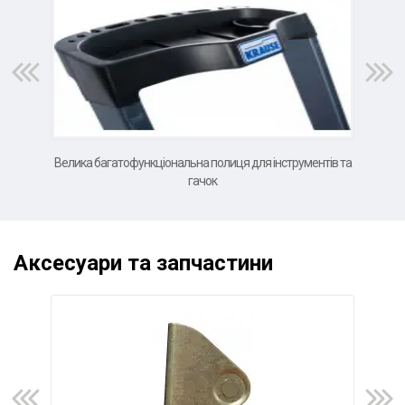
Велика багатофункціональна полиця для інструментів та
Над
гачок
Аксесуари та запчастини