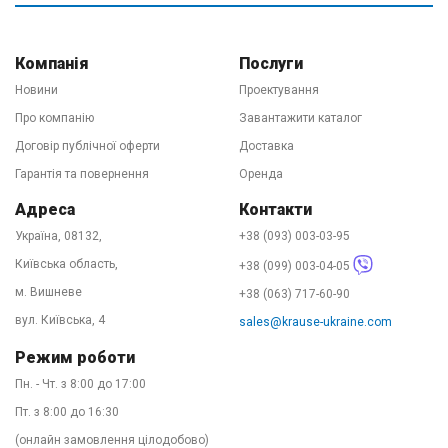
драбин KRAUSE в Україну. Купити продукцію Ви
можете на нашому центральному складі в Києві або
замовити через інтернет-магазин на цьому сайті з
Компанія
Послуги
доставкою по всій країні. 90% замовлень ми
Новини
Проектування
відправляємо в той же день зручним для Вас
Про компанію
Завантажити каталог
перевізником. День-два і драбини у Вас. Телефонуйте!
Договір публічної оферти
Доставка
Наші фахівці підкажуть у виборі оптимального
Гарантія та повернення
Оренда
устаткування, розкажуть про варіанти доставки та
Адреса
Контакти
нададуть офіційну гарантію на товар. Купити KRAUSE -
Україна, 08132,
+38 (093) 003-03-95
легко!
Київська область,
+38 (099) 003-04-05
м. Вишневе
+38 (063) 717-60-90
вул. Київська, 4
sales@krause-ukraine.com
Режим роботи
Пн. - Чт. з 8:00 до 17:00
Пт. з 8:00 до 16:30
(онлайн замовлення цілодобово)