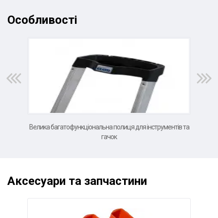
Особливості
Велика багатофункціональна полиця для інструментів та
Бе
гачок
Аксесуари та запчастини