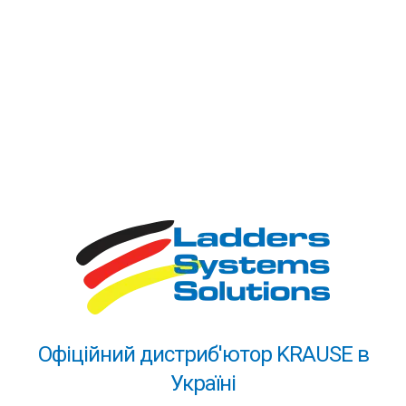
лідерські позиції навіть при широкій представленості
товарів, зроблених в Китаї. Ми пишаємося, що на нас
рівняється ринок!
4. Адекватність цін!
Якісний товар не може бути
найдешевшим - це давно відомо. Ви зможете знайти
драбини дешевше наших. Ми ж пропонуємо щось
більше - за чесну ціну довший термін експлуатації.
Високотехнологічне обладнання та великий обсяг
виробництва дозволяють нам тримати виробничі
витрати на одиницю продукції на низькому рівні.
Високим залишається тільки якість (і ціна)
алюмінієвого профілю та комплектуючих частин.
Драбини KRAUSE - вигідна покупка! Служать довго!
Офіційний дистриб'ютор KRAUSE в
5. Надійність постачання та сервіс!
Вже понад десять
Україні
років ми забезпечуємо безперебійність постачання