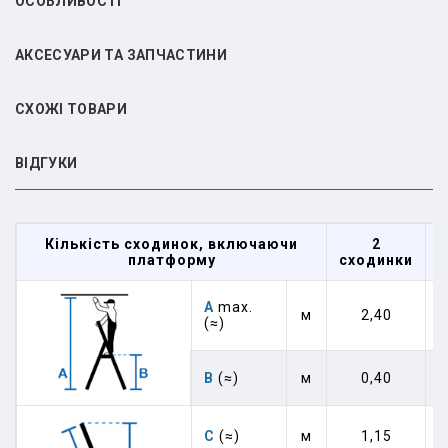
ОСОБЛИВОСТІ
АКСЕСУАРИ ТА ЗАПЧАСТИНИ
СХОЖІ ТОВАРИ
ВIДГУКИ
Кількість сходинок, включаючи
2
платформу
сходинки
с
А
max.
м
2,40
(≈)
В
(≈)
м
0,40
C
(≈)
м
1,15