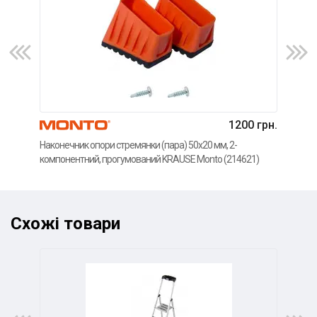
1200 грн.
Наконечник опори стремянки (пара) 50x20 мм, 2-
Нако
компонентний, прогумований KRAUSE Monto (214621)
комп
Схожі товари