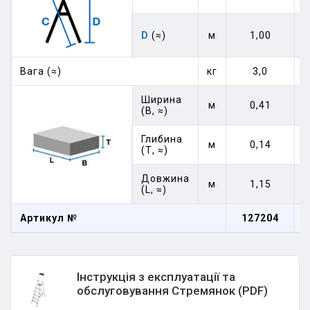
D
(≈)
м
1,00
Вага (≈)
кг
3,0
Ширина
м
0,41
(В, ≈)
Глибина
м
0,14
(Т, ≈)
Довжина
м
1,15
(L, ≈)
Артикул №
127204
Інструкція з експлуатації та
обслуговування Стремянок (PDF)