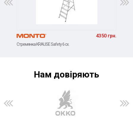
4350 грн.
Стремянка KRAUSE Safety 6 сх.
Стре
Нам довiряють