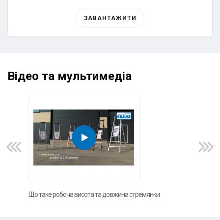
ЗАВАНТАЖИТИ
Відео та мультимедіа
Що таке робоча висота та довжина стремянки
Фот