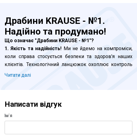
Драбини KRAUSE - №1.
Надійно та продумано!
Що означає "Драбини KRAUSE - №1"?
1. Якість та надійність!
Ми не йдемо на компроміси,
коли справа стосується безпеки та здоров'я наших
клієнтів. Технологічний ланцюжок охоплює контроль
на кожному етапі, від моменту інженерних розробок і
Читати далi
до відвантаження продукції - це головний пріорітет.
Завершальна стадія - сертифікація в Німеччині. Але і
це не все. Наш внутрішній стандарт виробництва
Написати відгук
жорсткіше директив ЄС. Навіть серія KRAUSE Corda,
яку ми позиціонуємо як побутову, витримує всі вимоги
Iм`я
до професійних стремянок та драбин. Де KRAUSE - там
безпечно.