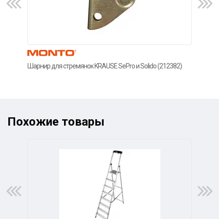
Шарнир для стремянок KRAUSE SePro и Solido (212382)
Чехо
(212
Похожие товары