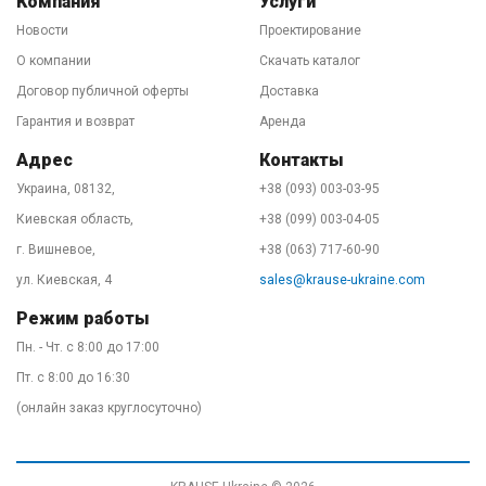
ознакомьтесь с
правилами безопасного
Компания
Услуги
использования высотного оборудования
в паспорте
Новости
Проектирование
товара и/или на нашем сайте.
О компании
Скачать каталог
Договор публичной оферты
Доставка
Гарантия и возврат
Аренда
Адрес
Контакты
Украина, 08132,
+38 (093) 003-03-95
Киевская область,
+38 (099) 003-04-05
г. Вишневое,
+38 (063) 717-60-90
ул. Киевская, 4
sales@krause-ukraine.com
Режим работы
Пн. - Чт. с 8:00 до 17:00
Пт. с 8:00 до 16:30
(онлайн заказ круглосуточно)