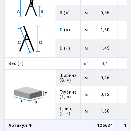
В
(≈)
м
0,85
1
C
(≈)
м
1,60
1
D
(≈)
м
1,45
1
Вес (≈)
кг
4,4
5
Ширина
м
0,46
0
(В, ≈)
Глубина
м
0,13
0
(Т, ≈)
Длина
м
1,60
1
(L, ≈)
Артикул №
126634
12