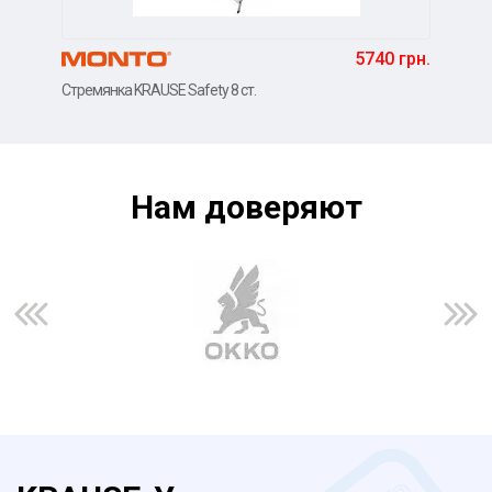
5740 грн.
Стремянка KRAUSE Safety 8 ст.
Стре
Нам доверяют