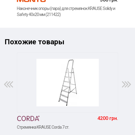
Наконечник опоры (пара) для стремянок KRAUSE Solidy и
Гриб
Safety 40x20 мм (211422)
KRA
Похожие товары
4200 грн.
Стремянка KRAUSE Corda 7 ст.
Стре