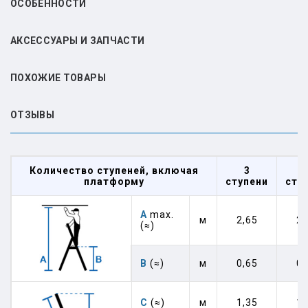
ОСОБЕННОСТИ
АКСЕССУАРЫ И ЗАПЧАСТИ
ПОХОЖИЕ ТОВАРЫ
ОТЗЫВЫ
Количество ступеней, включая
3
платформу
ступени
сту
А
max.
м
2,65
2,
(≈)
В
(≈)
м
0,65
0,
C
(≈)
м
1,35
1,