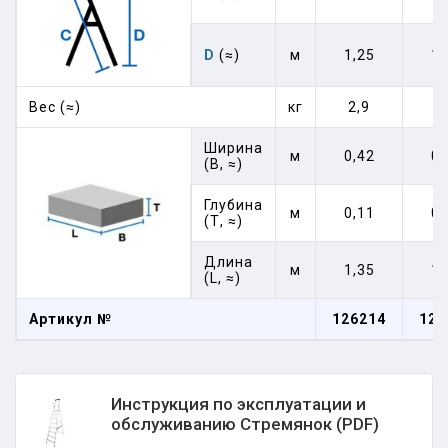
D
(≈)
м
1,25
1,
Вес (≈)
кг
2,9
3
Ширина
м
0,42
0,
(В, ≈)
Глубина
м
0,11
0,
(Т, ≈)
Длина
м
1,35
1,
(L, ≈)
Артикул №
126214
126
Инструкция по эксплуатации и
обслуживанию Стремянок (PDF)