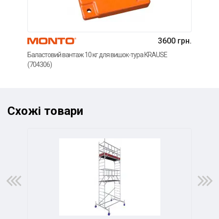
3600 грн.
Регу
Баластовий вантаж 10 кг для вишок-тура KRAUSE
KRA
(704306)
Схожі товари