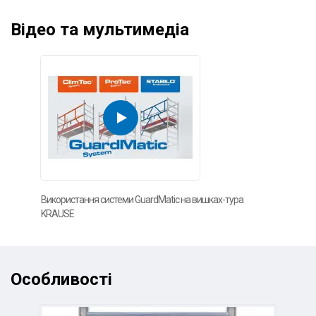
Відео та мультимедіа
Використання системи GuardMatic на вишках-тура
KRAUSE
Особливості