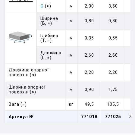
C
(≈)
м
2,30
3,50
4
Ширина
м
0,80
0,80
0
(B, ≈)
Глибина
м
0,35
0,55
0
(T, ≈)
Довжина
м
2,60
2,60
2
(L, ≈)
Довжина опорної
м
2,20
2,20
2
поверхні (≈)
Ширина опорної
м
0,90
1,75
1
поверхні (≈)
Вага (≈)
кг
49,5
105,5
1
Артикул №
771018
771025
77