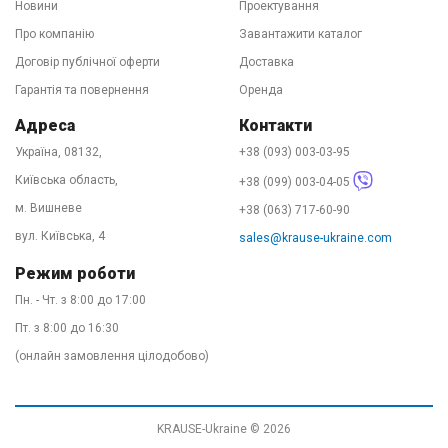
доставкою по всій країні. 90% замовлень ми
Новини
Проектування
відправляємо в той же день зручним для Вас
Про компанію
Завантажити каталог
перевізником. День-два і драбини у Вас. Телефонуйте!
Договір публічної оферти
Доставка
Наші фахівці підкажуть у виборі оптимального
Гарантія та повернення
Оренда
устаткування, розкажуть про варіанти доставки та
Адреса
Контакти
нададуть офіційну гарантію на товар. Купити KRAUSE -
Україна, 08132,
+38 (093) 003-03-95
легко!
Київська область,
+38 (099) 003-04-05
м. Вишневе
+38 (063) 717-60-90
вул. Київська, 4
sales@krause-ukraine.com
Режим роботи
Пн. - Чт. з 8:00 до 17:00
Пт. з 8:00 до 16:30
(онлайн замовлення цілодобово)
KRAUSE-Ukraine © 2026