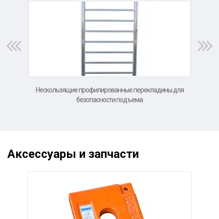
Нескользящие профилированные перекладины для
В
безопасности подъема
Аксессуары и запчасти