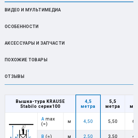
ВИДЕО И МУЛЬТИМЕДИА
ОСОБЕННОСТИ
АКСЕССУАРЫ И ЗАПЧАСТИ
ПОХОЖИЕ ТОВАРЫ
ОТЗЫВЫ
Вышка-тура KRAUSE
4,5
5,5
6
Stabilo серии100
метра
метра
ме
A
max
м
4,50
5,50
6,
(≈)
B
(≈)
м
2,50
3,50
4,