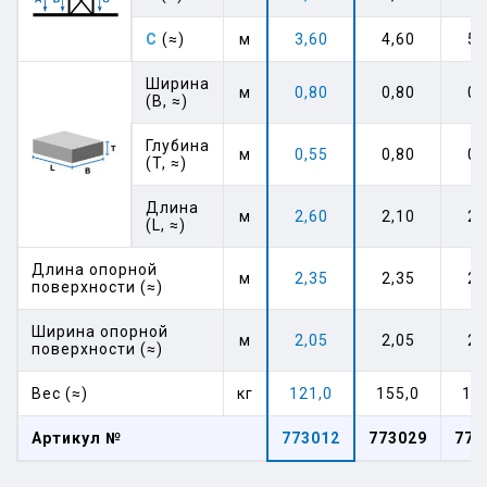
C
(≈)
м
3,60
4,60
5,
Ширина
м
0,80
0,80
0,
(B, ≈)
Глубина
м
0,55
0,80
0,
(T, ≈)
Длина
м
2,60
2,10
2,
(L, ≈)
Длина опорной
м
2,35
2,35
2,
поверхности (≈)
Ширина опорной
м
2,05
2,05
2,
поверхности (≈)
Вес (≈)
кг
121,0
155,0
16
Артикул №
773012
773029
773