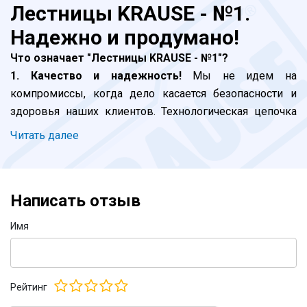
Лестницы KRAUSE - №1.
Надежно и продумано!
Что означает "Лестницы KRAUSE - №1"?
1. Качество и надежность!
Мы не идем на
компромиссы, когда дело касается безопасности и
здоровья наших клиентов. Технологическая цепочка
включает в себя контроль на каждом этапе, от
Читать далее
момента инженерных разработок и до отгрузки
продукции - это главный приоритет. Завершающая
стадия - сертификация в Германии. Но и это не все.
Написать отзыв
Наш внутренний стандарт производства жестче
директив ЕС. Даже серия KRAUSE Corda, которую мы
Имя
позиционируем как бытовую, выдерживает все
требования к профессиональным лестницам и
стремянкам. Где KRAUSE - там безопасно!
Рейтинг