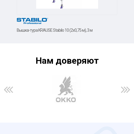
Вышка-тура KRAUSE Stabilo 10 (2х0,75 м), 3 м
Вышк
Нам доверяют