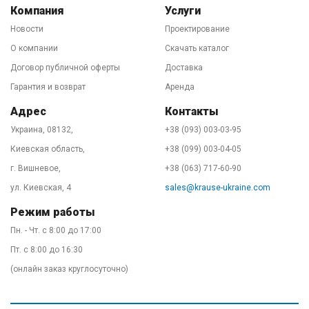
лет мы обеспечиваем бесперебойность поставок
Компания
Услуги
лестниц и стремянок KRAUSE в Украину. Купить
Новости
Проектирование
продукцию Вы можете на нашем центральном складе
О компании
Скачать каталог
в Киеве или заказать через интернет-магазин на этом
Договор публичной оферты
Доставка
сайте с доставкой по всей стране. 90% заказов мы
Гарантия и возврат
Аренда
отправляем в тот же день удобным Вам
Адрес
Контакты
перевозчиком. День-два и лестница у Вас. Звоните!
Украина, 08132,
+38 (093) 003-03-95
Наши специалисты подскажут в выборе оптимального
Киевская область,
+38 (099) 003-04-05
оборудования, расскажут о вариантах доставки и
г. Вишневое,
+38 (063) 717-60-90
предоставят официальную гарантию на товар. Купить
KRAUSE - легко!
ул. Киевская, 4
sales@krause-ukraine.com
Режим работы
Пн. - Чт. с 8:00 до 17:00
Пт. с 8:00 до 16:30
(онлайн заказ круглосуточно)