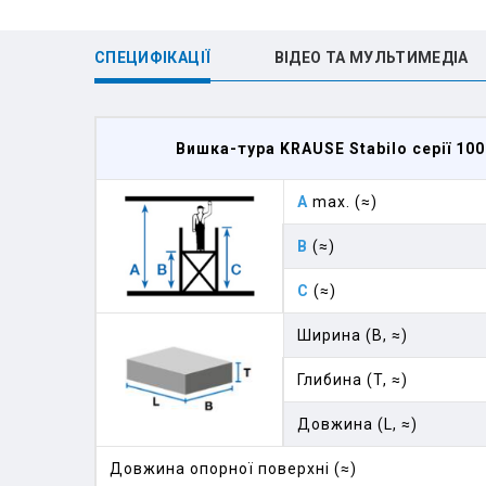
СПЕЦИФІКАЦІЇ
ВІДЕО ТА МУЛЬТИМЕДІА
Вишка-тура KRAUSE Stabilo серії 100
A
max. (≈)
B
(≈)
C
(≈)
Ширина (B, ≈)
Глибина (T, ≈)
Довжина (L, ≈)
Довжина опорної поверхні (≈)