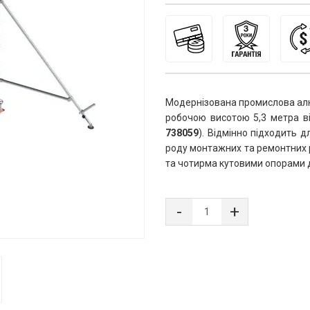
Модернізована промислова алюмі
робочою висотою 5,3 метра в
738059
). Відмінно підходить 
роду монтажних та ремонтних 
та чотирма кутовими опорами дл