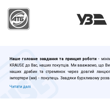
Наше головне завдання та принцип роботи
- міні
KRAUSE до Вас, наших покупців. Ми вважаємо, що Ви
наших драбин та стремянок через довгий ланцюг 
імпортери (ми) - покупець. Завдяки бурхливому розви
клієнт, який зробив замовлення сьогодні до 16:00, 
Читати далi
Одесі, Львові, Дніпрі, Запоріжжі або Полтаві вже н
міста та села доставка, як правило, буде зроблена
зручним для Вас перевізником. Найчастіше - це "Нов
"Міст Експрес" та іншими. Для Києва та Київської