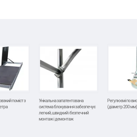
взкий поміст з
Унікальна запатентована
Регулюємі по вис
метра
система блокування забезпечує
(діаметр 200 мм)
легкий, швидкий і безпечний
монтаж і демонтаж