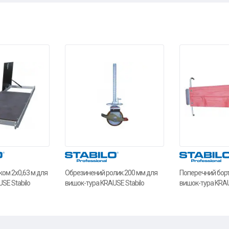
ом 2x0,63 м для
Обрезинений ролик 200 мм для
Поперечний борт
SE Stabilo
вишок-тура KRAUSE Stabilo
вишок-тура KRAU