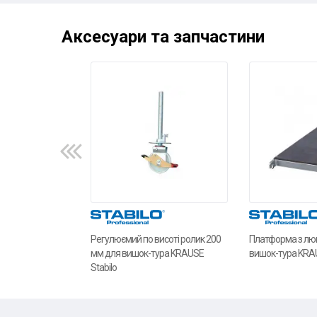
Аксесуари та запчастини
Регулюємий по висоті ролик 200
Платформа з люк
мм для вишок-тура KRAUSE
вишок-тура KRAU
Stabilo