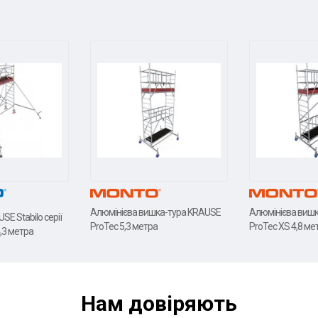
Алюмінієва вишка-тура KRAUSE
Алюмінієва виш
E Stabilo серії
ProTec 5,3 метра
ProTec XS 4,8 ме
4,3 метра
Нам довiряють