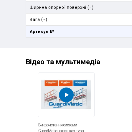
Ширина опорної поверхні (≈)
Вага (≈)
Артикул №
Відео та мультимедіа
Використання системи
GuardMatic на вишках-тура