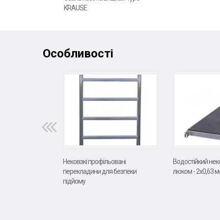
KRAUSE
Особливості
Нековзкі профільовані
Водостійкий неко
перекладини для безпеки
люком - 2х0,63 
підйому