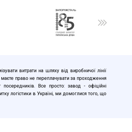
мізувати витрати на шляху від виробничої лінії
 маєте право не переплачувати за проходження
посередників. Все просто: завод - офіційні
тку логістики в Україні, ми домоглися того, що
може отримати драбину, наприклад - в Харкові,
а наступний день. Так, це реально! У невеликі
 через день. Логістика здійснюється будь-яким
а пошта". Працюємо також з "Делівері", "САТ",
 області в нас існує послуга підвозу власним