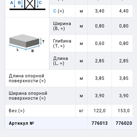
C
(≈)
м
3,40
4,40
Ширина
м
0,80
0,80
(B, ≈)
Глибина
м
0,60
0,80
(T, ≈)
Длина
м
2,85
2,85
(L, ≈)
Длина опорной
м
3,85
3,85
поверхности (≈)
Ширина опорной
м
3,90
3,90
поверхности (≈)
Вес (≈)
кг
122,0
153,0
Артикул №
776013
776020