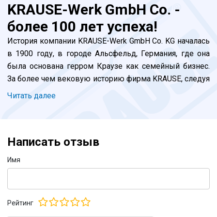
KRAUSE-Werk GmbH Co. -
более 100 лет успеха!
История компании KRAUSE-Werk GmbH Co. KG началась
в 1900 году, в городе Альсфельд, Германия, где она
была основана герром Краузе как семейный бизнес.
За более чем вековую историю фирма KRAUSE, следуя
собственному девизу "Надежно и продумано!",
Читать далее
превратилась в лидера отрасли в международном
масштабе. Сегодня наши специалисты, под
руководством потомка основателя - генерального
Написать отзыв
директора Штефана Краузе, продолжают собственные
традиции в сфере производства лестничных систем
Имя
для работы на высоте. Успешно функционируют
заводы построенные в Германии, Польше и Венгрии.
Открываются представительства в других странах
Рейтинг
мира. Компания не стоит на месте, находится в