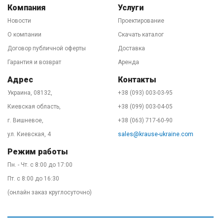
Наибольшая производственная линия стремянок и
Компания
Услуги
лестниц - в Польше. Некоторые модели вышек
Новости
Проектирование
производятся в Венгрии. Стандарты качества на любой
О компании
Скачать каталог
производственной линии абсолютно одинаковы.
Договор публичной оферты
Доставка
Более того, подавляющее большинство стремянок и
Гарантия и возврат
Аренда
трехсекционных лестниц (самых популярных товаров
Адрес
Контакты
в Украине) делается именно в Польше, на заводе
Украина, 08132,
+38 (093) 003-03-95
KRAUSE в городе Свидница, что под Вроцлавом. И на
Киевская область,
+38 (099) 003-04-05
полках немецких или австрийских строительных
г. Вишневое,
+38 (063) 717-60-90
супермаркетов Вы в 99% случаев встретите именно
лестницу с польского завода. Такую же, как в нашем
ул. Киевская, 4
sales@krause-ukraine.com
представительстве в Украине. И не верьте
Режим работы
"специалистам", любящим рассказывать про разное
Пн. - Чт. с 8:00 до 17:00
качество "тут" и "там". Это - чушь! Мы гордимся нашим
Пт. с 8:00 до 16:30
качеством!
(онлайн заказ круглосуточно)