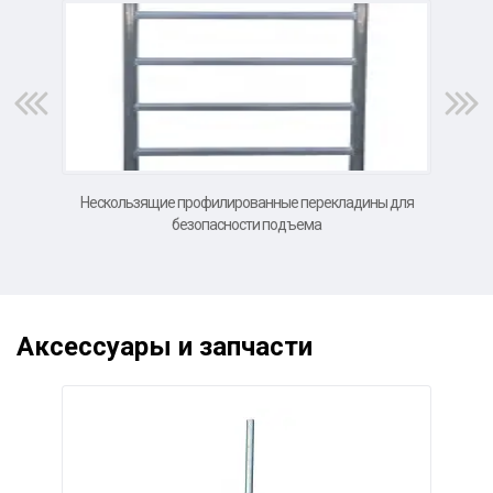
Нескользящие профилированные перекладины для
В
безопасности подъема
Аксессуары и запчасти