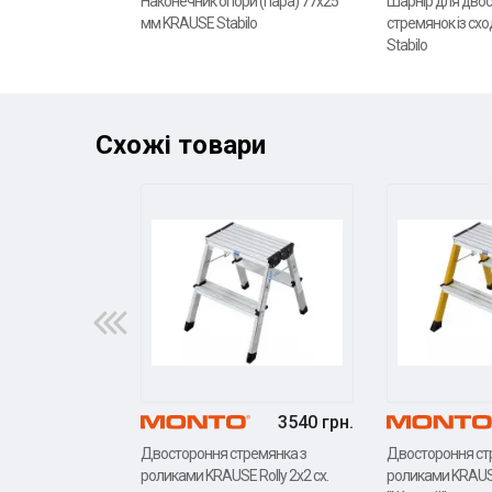
Наконечник опори (пара) 77x25
Шарнір для двос
мм KRAUSE Stabilo
стремянок із с
Stabilo
Схожі товари
3540 грн.
Двостороння стремянка з
Двостороння ст
роликами KRAUSE Rolly 2x2 сх.
роликами KRAUSE 