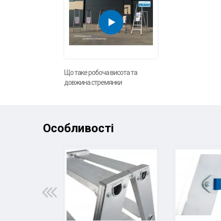
Що таке робоча висота та
довжина стремянки
Особливості