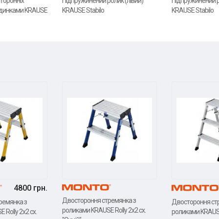
торонніх
Підпружинений ролик (лівий)
Підпружинений р
ходинками KRAUSE
KRAUSE Stabilo
KRAUSE Stabilo
4800 грн.
Двостороння стремянка з
ремянка з
Двостороння ст
роликами KRAUSE Rolly 2x2 сх.
Rolly 2x2 сх.
роликами KRAUSE 