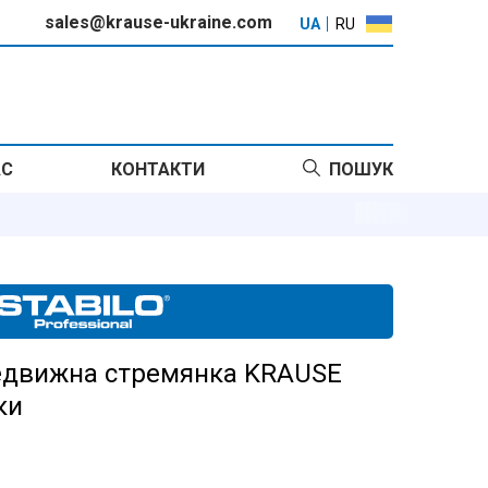
sales@krause-ukraine.com
UA
RU
АС
КОНТАКТИ
ПОШУК
едвижна стремянка KRAUSE
ки