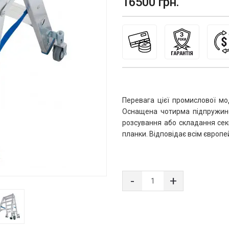
16500 грн.
Перевага цієї промислової мод
Оснащена чотирма підпружине
розсування або складання секц
планки. Відповідає всім європ