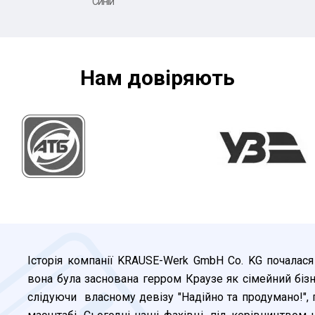
"Синій"
Нам довiряють
Історія компанії KRAUSE-Werk GmbH Co. KG почалаcя
вона була заснована герром Краузе як сімейний бізн
слідуючи власному девізу "Надійно та продумано!",