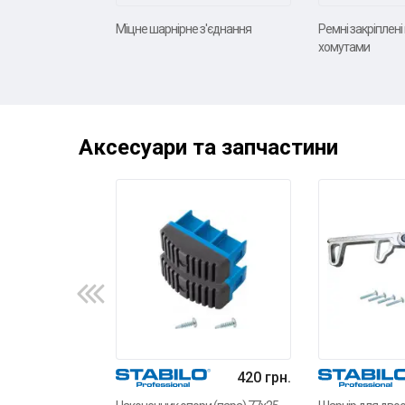
Міцне шарнірне з'єднання
Ремні закріплен
хомутами
Аксесуари та запчастини
420 грн.