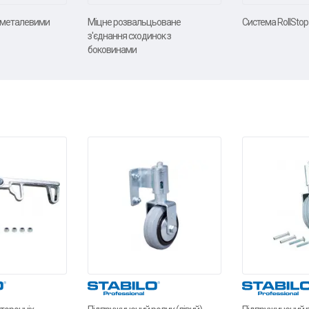
і металевими
Міцне розвальцьоване
Система RollStop
з'єднання сходинок з
боковинами