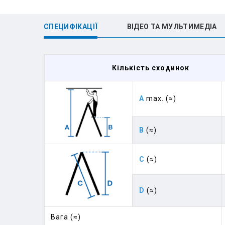
СПЕЦИФІКАЦІЇ
ВІДЕО ТА МУЛЬТИМЕДІА
Кількість сходинок
A
max. (≈)
B
(≈)
C
(≈)
D
(≈)
Вага (≈)