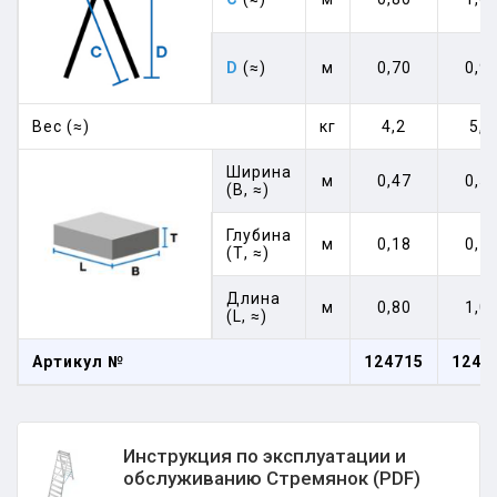
D
(≈)
м
0,70
0,9
Вес (≈)
кг
4,2
5,5
Ширина
м
0,47
0,5
(В, ≈)
Глубина
м
0,18
0,1
(Т, ≈)
Длина
м
0,80
1,0
(L, ≈)
Артикул №
124715
1247
Инструкция по эксплуатации и
обслуживанию Стремянок (PDF)