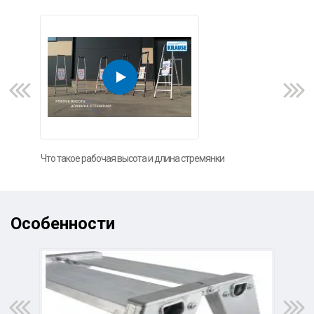
Что такое рабочая высота и длина стремянки
Доп
Особенности