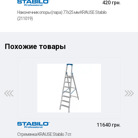
420 грн.
Наконечник опоры (пара) 77x25 мм KRAUSE Stabilo
Шарн
(211019)
KRAU
Похожие товары
11640 грн.
Стре
Стремянка KRAUSE Stabilo 7 ст.