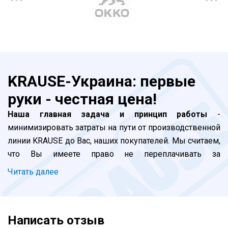
KRAUSE-Украина: первые
руки - честная цена!
Наша главная задача и принцип работы
-
минимизировать затраты на пути от производственной
линии KRAUSE до Вас, наших покупателей. Мы считаем,
что Вы имеете право не переплачивать за
прохождение наших лестниц и стремянок по долгой
Читать далее
цепочке посредников. Все просто: завод -
официальные импортеры (мы) - покупатель. Благодаря
бурному развитию логистики в Украине, мы добились
Написать отзыв
того, что клиент, сделавший заказ сегодня до 16:00,