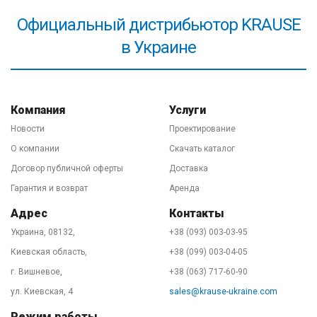
представительство на основании соглашения с
Официальный дистрибьютор KRAUSE
заводом-изготовителем. Хотя, скажем по секрету))),
в Украине
нам легко давать гарантию на лестницы KRAUSE,
потому что они не ломаются при правильной
эксплуатации в 99,999% случаев. Важно! Обязательно
ознакомьтесь с
правилами безопасного
Компания
Услуги
использования высотного оборудования
в паспорте
Новости
Проектирование
товара и/или на нашем сайте.
О компании
Скачать каталог
Договор публичной оферты
Доставка
Гарантия и возврат
Аренда
Адрес
Контакты
Украина, 08132,
+38 (093) 003-03-95
Киевская область,
+38 (099) 003-04-05
г. Вишневое,
+38 (063) 717-60-90
ул. Киевская, 4
sales@krause-ukraine.com
Режим работы