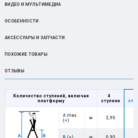
ВИДЕО И МУЛЬТИМЕДИА
ОСОБЕННОСТИ
АКСЕССУАРЫ И ЗАПЧАСТИ
ПОХОЖИЕ ТОВАРЫ
ОТЗЫВЫ
Количество ступеней, включая
4
платформу
ступени
сту
А
max.
м
2,95
3
(≈)
В
(≈)
м
0,95
1