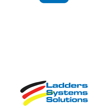
лестницах, смогут подсказать правильное решение
для каждого конкретного случая, объяснят отличия и
организуют оптимальную логистику. Мы занимаемся
только лестницами и только марки КРАУЗЕ. В отличии
от интернет-магазинов широкого профиля Вы будете
общаться не с оператором колл-центра, а с
профессионалом в конкретном направлении. И
именно он будет сопровождать покупку до момента
ее завершения.
Третье наше преимущество
- мы предоставляем
официальную гарантию. В интернете иногда можно
встретить фразу вроде "гарантия от производителя".
Особенно это любопытно звучит на сайтах, которые
продают контрабандный товар. Интересно, как
покупатель может решить свой вопрос если
производитель находится в другой стране? Мы
предоставляем гарантию как официальное