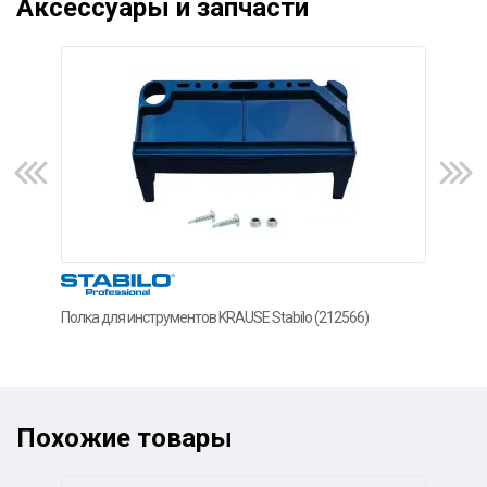
Аксессуары и запчасти
Полка для инструментов KRAUSE Stabilo (212566)
Нако
(211
Похожие товары