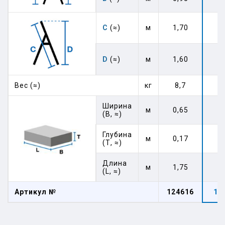
C
(≈)
м
1,70
1
D
(≈)
м
1,60
1
Вес (≈)
кг
8,7
9
Ширина
м
0,65
0
(В, ≈)
Глубина
м
0,17
0
(Т, ≈)
Длина
м
1,75
2
(L, ≈)
Артикул №
124616
12