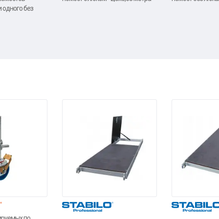
и одного без
ируемых по