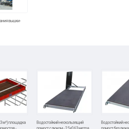
ания вышки-
3 м²) площадка
Водостойкий нескользящий
Водостойкий не
помостов -
помост с люком - 2,5х0,63 метра
помост без люка 