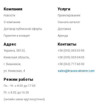
5. Надежность поставок и сервис!
Уже более десяти
лет мы обеспечиваем бесперебойность поставок
Компания
Услуги
лестниц и стремянок KRAUSE в Украину. Купить
Новости
Проектирование
продукцию Вы можете на нашем центральном складе
О компании
Скачать каталог
в Киеве или заказать через интернет-магазин на этом
Договор публичной оферты
Доставка
сайте с доставкой по всей стране. 90% заказов мы
Гарантия и возврат
Аренда
отправляем в тот же день удобным Вам
Адрес
Контакты
перевозчиком. День-два и лестница у Вас. Звоните!
Украина, 08132,
+38 (093) 003-03-95
Наши специалисты подскажут в выборе оптимального
Киевская область,
+38 (099) 003-04-05
оборудования, расскажут о вариантах доставки и
г. Вишневое,
+38 (063) 717-60-90
предоставят официальную гарантию на товар. Купить
KRAUSE - легко!
ул. Киевская, 4
sales@krause-ukraine.com
Режим работы
Пн. - Чт. с 8:00 до 17:00
Пт. с 8:00 до 16:30
(онлайн заказ круглосуточно)