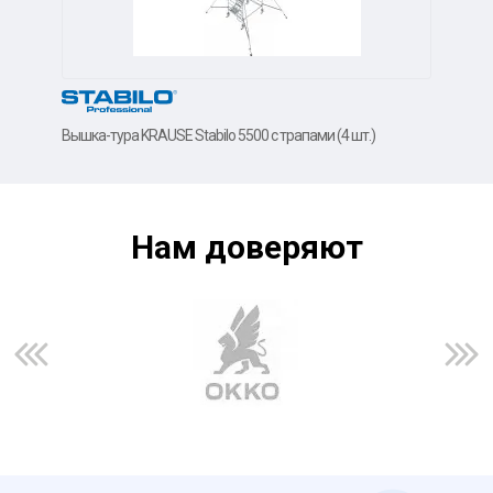
Алюм
Вышка-тура KRAUSE Stabilo 5500 с трапами (4 шт.)
Нам доверяют