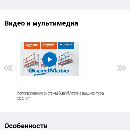
Видео и мультимедиа
Использование системы GuardMatic на вышках-тура
Фот
KRAUSE
Особенности