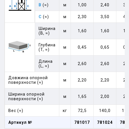
B
(≈)
м
1,00
2,40
3,
C
(≈)
м
2,30
3,50
4,
Ширина
м
1,60
1,60
1,
(B, ≈)
Глубина
м
0,45
0,65
0,
(T, ≈)
Длина
м
2,60
2,60
2,
(L, ≈)
Довжина опорной
м
2,20
2,20
2,
поверхности (≈)
Ширина опорной
м
1,65
2,00
2,
поверхности (≈)
Вес (≈)
кг
72,5
140,0
192
Артикул №
781017
781024
781