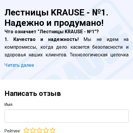
Лестницы KRAUSE - №1.
Надежно и продумано!
Что означает "Лестницы KRAUSE - №1"?
1. Качество и надежность!
Мы не идем на
компромиссы, когда дело касается безопасности и
здоровья наших клиентов. Технологическая цепочка
включает в себя контроль на каждом этапе, от
Читать далее
момента инженерных разработок и до отгрузки
продукции - это главный приоритет. Завершающая
стадия - сертификация в Германии. Но и это не все.
Написать отзыв
Наш внутренний стандарт производства жестче
директив ЕС. Даже серия KRAUSE Corda, которую мы
Имя
позиционируем как бытовую, выдерживает все
требования к профессиональным лестницам и
стремянкам. Где KRAUSE - там безопасно!
Рейтинг