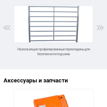
Нескользящие профилированные перекладины для
Б
безопасности подъема
Аксессуары и запчасти