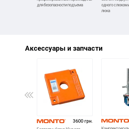
для безопасности подъема
одного с люком 
люка
Аксессуары и запчасти
3600 грн.
Комплект регул