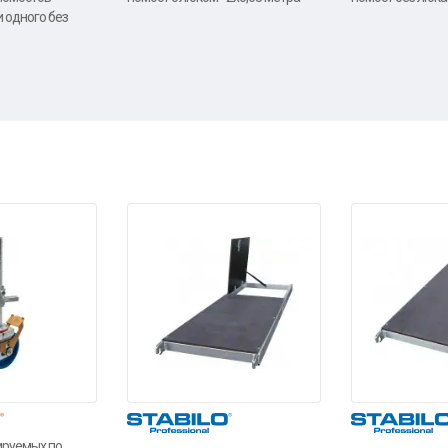
и одного без
ируемых по