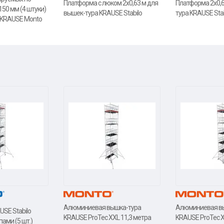
Платформа с люком 2х0,63 м для
Платформа 2х0,6
150 мм (4 штуки)
вышек-тура KRAUSE Stabilo
тура KRAUSE Stab
 KRAUSE Monto
Алюминиевая вышка-тура
Алюминиевая в
SE Stabilo
KRAUSE ProTec XXL 11,3 метра
KRAUSE ProTec X
пами (5 шт.)