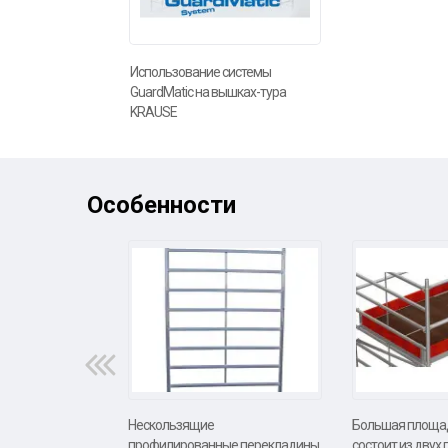
Использование системы
GuardMatic на вышках-тура
KRAUSE
Особенности
Нескользящие
Большая площад
профилированные перекладины
состоит из двух 