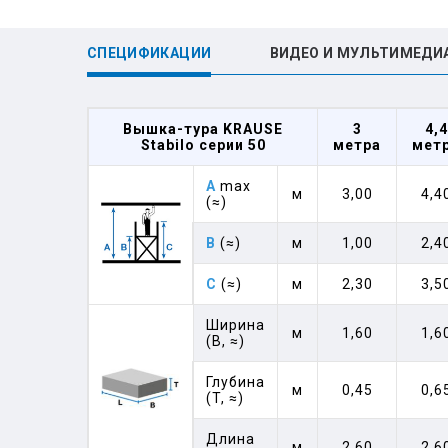
СПЕЦИФИКАЦИИ
ВИДЕО И МУЛЬТИМЕДИ
Вышка-тура KRAUSE
3
4,4
Stabilo серии 50
метра
мет
A
max
м
3,00
4,4
(≈)
B
(≈)
м
1,00
2,4
C
(≈)
м
2,30
3,5
Ширина
м
1,60
1,6
(B, ≈)
Глубина
м
0,45
0,6
(T, ≈)
Длина
м
2,60
2,6