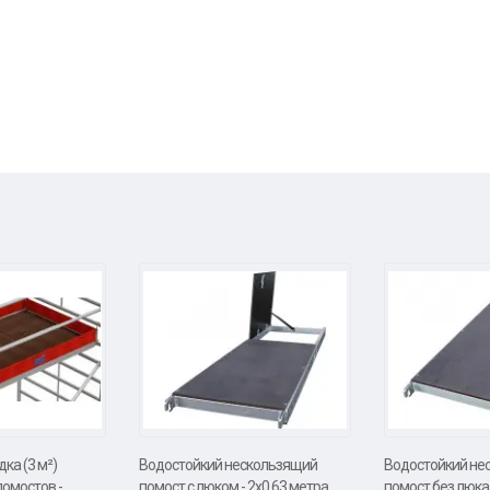
ка (3 м²)
Водостойкий нескользящий
Водостойкий не
помостов -
помост с люком - 2х0,63 метра
помост без люка 