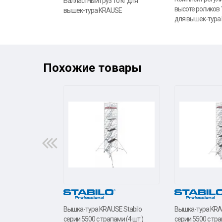
Балластный груз 10 кг для
высоте роликов 
вышек-тура KRAUSE
для вышек-тура
Похожие товары
Вышка-тура KRAUSE Stabilo
Вышка-тура KRAU
серии 5500 с трапами (4 шт.)
серии 5500 с тра