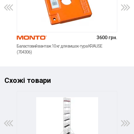
3600 грн.
Регу
Баластовий вантаж 10 кг для вишок-тура KRAUSE
KRA
(704306)
Схожі товари