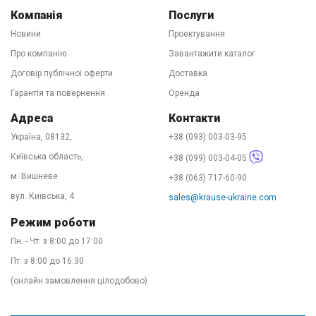
замовити через інтернет-магазин на цьому сайті з
Компанія
Послуги
доставкою по всій країні. 90% замовлень ми
Новини
Проектування
відправляємо в той же день зручним для Вас
Про компанію
Завантажити каталог
перевізником. День-два і драбини у Вас. Телефонуйте!
Договір публічної оферти
Доставка
Наші фахівці підкажуть у виборі оптимального
Гарантія та повернення
Оренда
устаткування, розкажуть про варіанти доставки та
Адреса
Контакти
нададуть офіційну гарантію на товар. Купити KRAUSE -
Україна, 08132,
+38 (093) 003-03-95
легко!
Київська область,
+38 (099) 003-04-05
м. Вишневе
+38 (063) 717-60-90
вул. Київська, 4
sales@krause-ukraine.com
Режим роботи
Пн. - Чт. з 8:00 до 17:00
Пт. з 8:00 до 16:30
(онлайн замовлення цілодобово)