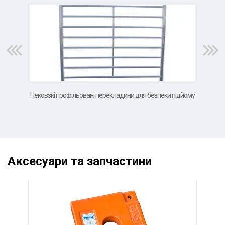
Нековзкі профільовані перекладини для безпеки підйому
В
Аксесуари та запчастини