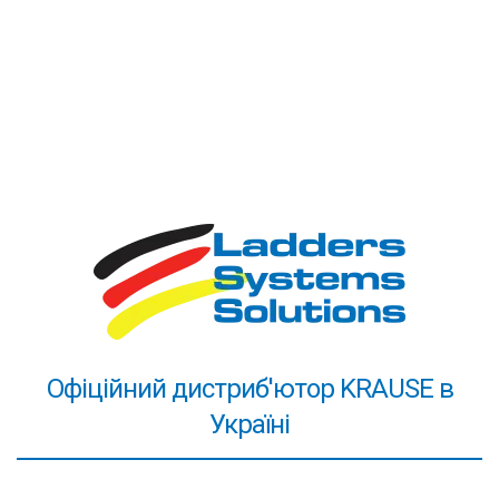
товарів, зроблених в Китаї. Ми пишаємося, що на нас
рівняється ринок!
4. Адекватність цін!
Якісний товар не може бути
найдешевшим - це давно відомо. Ви зможете знайти
драбини дешевше наших. Ми ж пропонуємо щось
більше - за чесну ціну довший термін експлуатації.
Високотехнологічне обладнання та великий обсяг
виробництва дозволяють нам тримати виробничі
витрати на одиницю продукції на низькому рівні.
Високим залишається тільки якість (і ціна)
алюмінієвого профілю та комплектуючих частин.
Драбини KRAUSE - вигідна покупка! Служать довго!
Офіційний дистриб'ютор KRAUSE в
5. Надійність постачання та сервіс!
Вже понад десять
Україні
років ми забезпечуємо безперебійність постачання
драбин KRAUSE в Україну. Купити продукцію Ви
можете на нашому центральному складі в Києві або