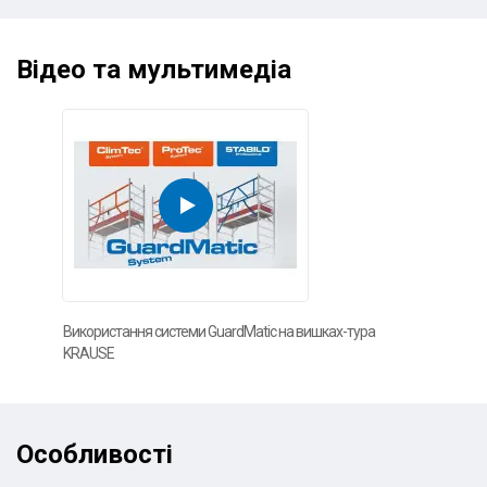
Відео та мультимедіа
Використання системи GuardMatic на вишках-тура
KRAUSE
Особливості