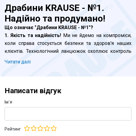
Драбини KRAUSE - №1.
Надійно та продумано!
Що означає "Драбини KRAUSE - №1"?
1. Якість та надійність!
Ми не йдемо на компроміси,
коли справа стосується безпеки та здоров'я наших
клієнтів. Технологічний ланцюжок охоплює контроль
на кожному етапі, від моменту інженерних розробок і
Читати далi
до відвантаження продукції - це головний пріорітет.
Завершальна стадія - сертифікація в Німеччині. Але і
це не все. Наш внутрішній стандарт виробництва
Написати відгук
жорсткіше директив ЄС. Навіть серія KRAUSE Corda,
яку ми позиціонуємо як побутову, витримує всі вимоги
Iм`я
до професійних стремянок та драбин. Де KRAUSE - там
безпечно.
Рейтинг
2. Лідерство в інноваціях!
Ми випускаємо не тільки