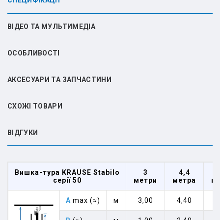
СПЕЦИФІКАЦІЇ
ВІДЕО ТА МУЛЬТИМЕДІА
ОСОБЛИВОСТІ
АКСЕСУАРИ ТА ЗАПЧАСТИНИ
СХОЖІ ТОВАРИ
ВIДГУКИ
Вишка-тура KRAUSE Stabilo
3
4,4
серії 50
метри
метра
м
A
max (≈)
м
3,00
4,40
5