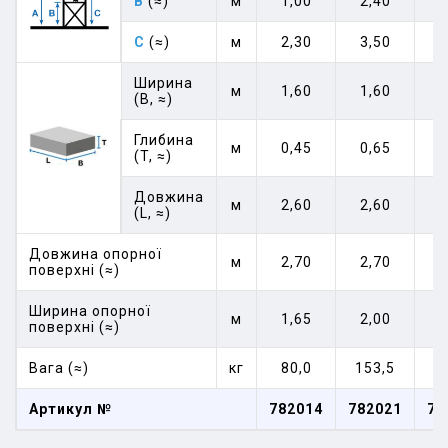
B
(≈)
м
1,00
2,40
3
C
(≈)
м
2,30
3,50
4
Ширина
м
1,60
1,60
1
(B, ≈)
Глибина
м
0,45
0,65
0
(T, ≈)
Довжина
м
2,60
2,60
2
(L, ≈)
Довжина опорної
м
2,70
2,70
2
поверхні (≈)
Ширина опорної
м
1,65
2,00
2
поверхні (≈)
Вага (≈)
кг
80,0
153,5
2
Артикул №
782014
782021
78