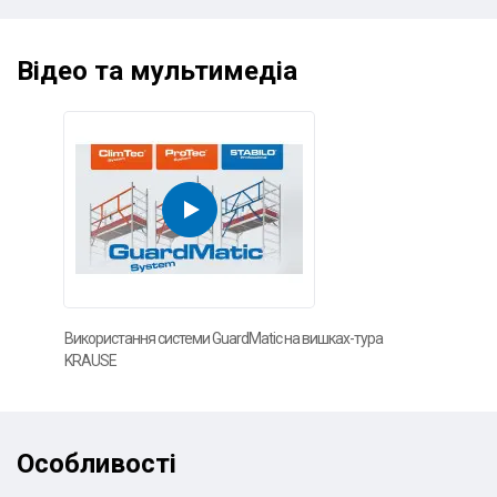
Відео та мультимедіа
Використання системи GuardMatic на вишках-тура
KRAUSE
Особливості