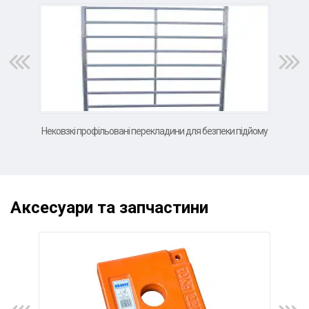
Нековзкі профільовані перекладини для безпеки підйому
В
Аксесуари та запчастини