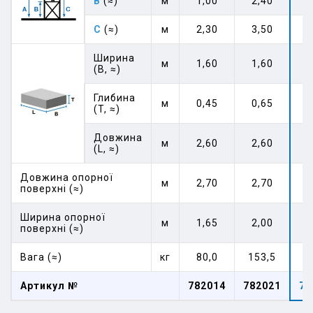
B
(≈)
м
1,00
2,40
3
C
(≈)
м
2,30
3,50
4
Ширина
м
1,60
1,60
1
(B, ≈)
Глибина
м
0,45
0,65
0
(T, ≈)
Довжина
м
2,60
2,60
2
(L, ≈)
Довжина опорної
м
2,70
2,70
2
поверхні (≈)
Ширина опорної
м
1,65
2,00
2
поверхні (≈)
Вага (≈)
кг
80,0
153,5
2
Артикул №
782014
782021
78