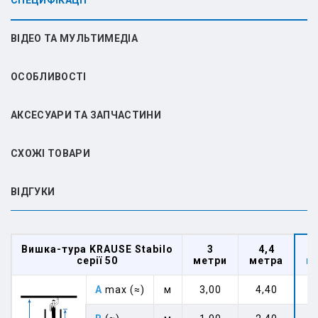
СПЕЦИФІКАЦІЇ
ВІДЕО ТА МУЛЬТИМЕДІА
ОСОБЛИВОСТІ
АКСЕСУАРИ ТА ЗАПЧАСТИНИ
СХОЖІ ТОВАРИ
ВIДГУКИ
Вишка-тура KRAUSE Stabilo
3
4,4
серії 50
метри
метра
м
A
max (≈)
м
3,00
4,40
5