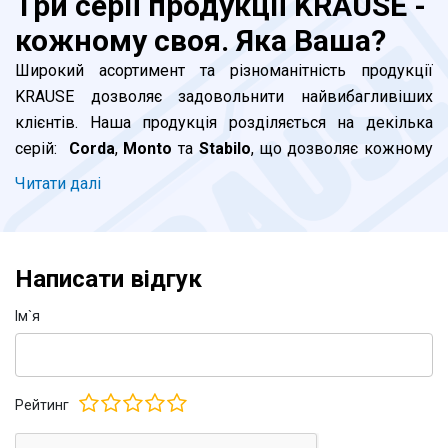
Три серії продукції KRAUSE -
кожному своя. Яка Ваша?
Широкий асортимент та різноманітність продукції
KRAUSE дозволяє задовольнити найвибагливіших
клієнтів. Наша продукція розділяється на декілька
серій:
Corda
,
Monto
та
Stabilo
, що дозволяє кожному
клієнту підібрати відповідну до його потреб драбину. В
Читати далi
чому ж принципові відмінності між серіями та яку
саме драбину KRAUSE обрати саме Вам?
Написати відгук
Серія Corda.
Ідеально підходить для побутового
використання. Ця бюджетна серія цілком
Iм`я
задовольнить клієнтів, які планують нечасте
використання драбини вдома або в офісі. При
виробництві використовується алюмінієвий профіль
Рейтинг
стандартної товщини. Опорна траверса у приставних та
універсальних драбин має класичні наконечники.