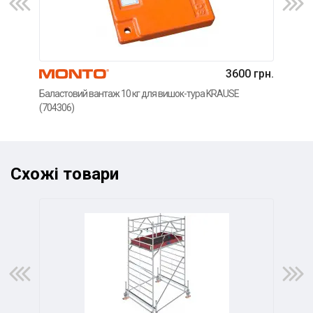
3600 грн.
Регу
Баластовий вантаж 10 кг для вишок-тура KRAUSE
KRA
(704306)
Схожі товари