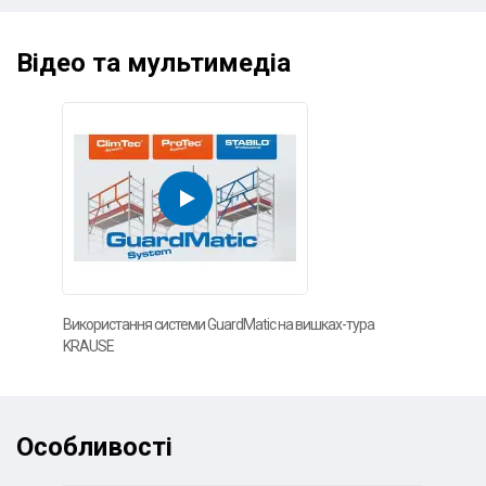
Відео та мультимедіа
Використання системи GuardMatic на вишках-тура
KRAUSE
Особливості