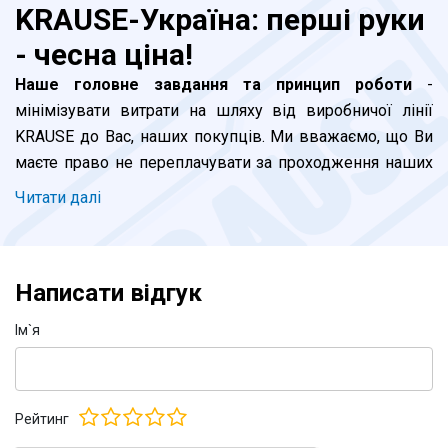
KRAUSE-Україна: перші руки
- чесна ціна!
Наше головне завдання та принцип роботи
-
мінімізувати витрати на шляху від виробничої лінії
KRAUSE до Вас, наших покупців. Ми вважаємо, що Ви
маєте право не переплачувати за проходження наших
драбин та стремянок через довгий ланцюг
Читати далi
посередників. Все просто: завод - офіційні імпортери
(ми) - покупець. Завдяки бурхливому розвитку
логістики в Україні, ми домоглися того, що клієнт, який
Написати відгук
зробив замовлення сьогодні до 16:00, може отримати
драбину, наприклад - в Харкові, Одесі, Львові, Дніпрі,
Iм`я
Запоріжжі або Полтаві вже на наступний день. Так, це
реально! У невеликі міста та села доставка, як
правило, буде зроблена через день. Логістика
Рейтинг
здійснюється будь-яким зручним для Вас