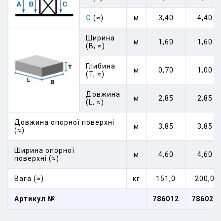
C
(≈)
м
3,40
4,40
Ширина
м
1,60
1,60
(B, ≈)
Глибина
м
0,70
1,00
(T, ≈)
Довжина
м
2,85
2,85
(L, ≈)
Довжина опорної поверхні
м
3,85
3,85
(≈)
Ширина опорної
м
4,60
4,60
поверхні (≈)
Вага (≈)
кг
151,0
200,0
Артикул №
786012
786029