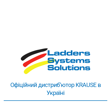
буде супроводжувати покупку до моменту її
завершення.
Третя наша перевага
- ми надаємо офіційну гарантію.
В інтернеті іноді можна зустріти фразу на кшталт
"гарантія від виробника". Особливо це цікаво звучить
на сайтах, які продають контрабандний товар. Цікаво,
як покупець може вирішити своє питання якщо
виробник знаходиться в іншій країні? Ми надаємо
гарантію як офіційне представництво на підставі угоди
із заводом-виробником. Хоча, скажемо по секрету))),
нам легко давати гарантію на драбини KRAUSE, тому
що вони не ламаються при правильній експлуатації в
Офіційний дистриб'ютор KRAUSE в
99,999% випадків. Важливо! Обов'язково ознайомтесь
Україні
з
правилами безпечного використання висотного
обладнання
в паспорті товару та/або на нашому сайті.