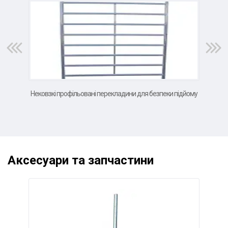
Нековзкі профільовані перекладини для безпеки підйому
Вел
Аксесуари та запчастини