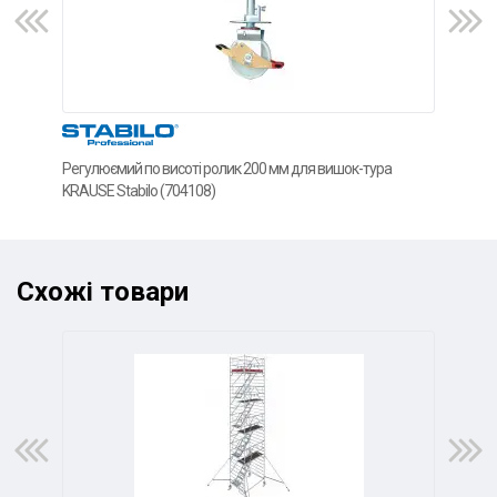
Регулюємий по висоті ролик 200 мм для вишок-тура
Плат
KRAUSE Stabilo (704108)
Stab
Схожі товари