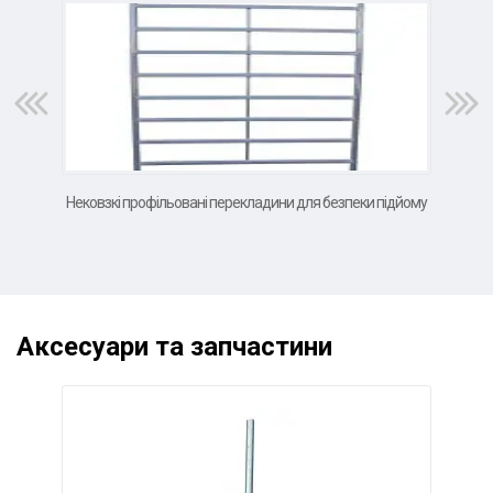
Нековзкі профільовані перекладини для безпеки підйому
Вел
Аксесуари та запчастини