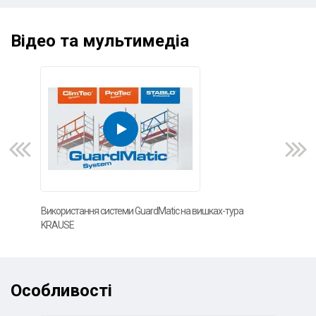
Відео та мультимедіа
Використання системи GuardMatic на вишках-тура
Фот
KRAUSE
Особливості