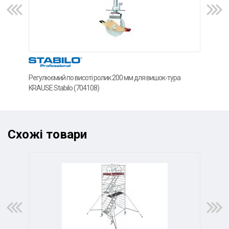
Регулюємий по висоті ролик 200 мм для вишок-тура
Плат
KRAUSE Stabilo (704108)
Stab
Схожі товари