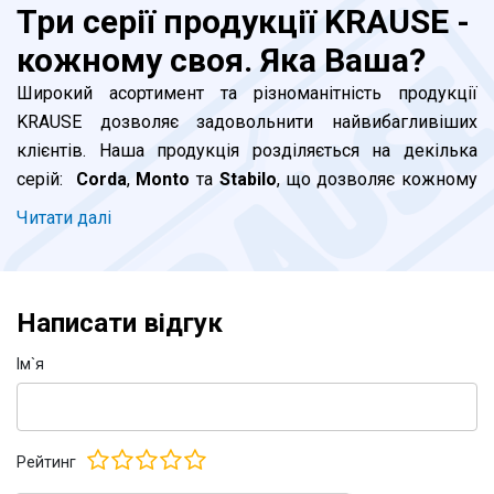
Три серії продукції KRAUSE -
кожному своя. Яка Ваша?
Широкий асортимент та різноманітність продукції
KRAUSE дозволяє задовольнити найвибагливіших
клієнтів. Наша продукція розділяється на декілька
серій:
Corda
,
Monto
та
Stabilo
, що дозволяє кожному
клієнту підібрати відповідну до його потреб драбину. В
Читати далi
чому ж принципові відмінності між серіями та яку
саме драбину KRAUSE обрати саме Вам?
Написати відгук
Серія Corda.
Ідеально підходить для побутового
використання. Ця бюджетна серія цілком
Iм`я
задовольнить клієнтів, які планують нечасте
використання драбини вдома або в офісі. При
виробництві використовується алюмінієвий профіль
Рейтинг
стандартної товщини. Опорна траверса у приставних та