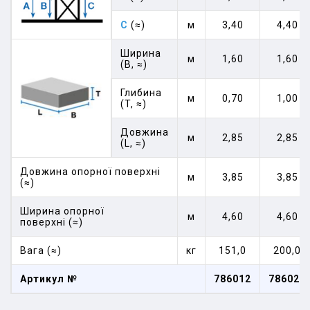
C
(≈)
м
3,40
4,40
Ширина
м
1,60
1,60
(B, ≈)
Глибина
м
0,70
1,00
(T, ≈)
Довжина
м
2,85
2,85
(L, ≈)
Довжина опорної поверхні
м
3,85
3,85
(≈)
Ширина опорної
м
4,60
4,60
поверхні (≈)
Вага (≈)
кг
151,0
200,0
Артикул №
786012
786029