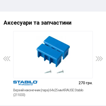
Аксесуари та запчастини
270 грн.
Верхній наконечник (пара) 64x25 мм KRAUSE Stabilo
Нако
(211033)
(211