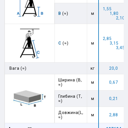
1,55
В
(≈)
м
1,80
2,10
2,85
C
(≈)
м
3,15
3,45
Вага (≈)
кг
20,0
Ширина (В,
м
0,67
≈)
Глибина (Т,
м
0,21
≈)
Довжина(L,
м
2,88
≈)