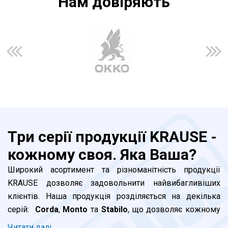
Нам довiряють
Три серії продукції KRAUSE -
кожному своя. Яка Ваша?
Широкий асортимент та різноманітність продукції
KRAUSE дозволяє задовольнити найвибагливіших
клієнтів. Наша продукція розділяється на декілька
серій:
Corda
,
Monto
та
Stabilo
, що дозволяє кожному
клієнту підібрати відповідну до його потреб драбину. В
Читати далi