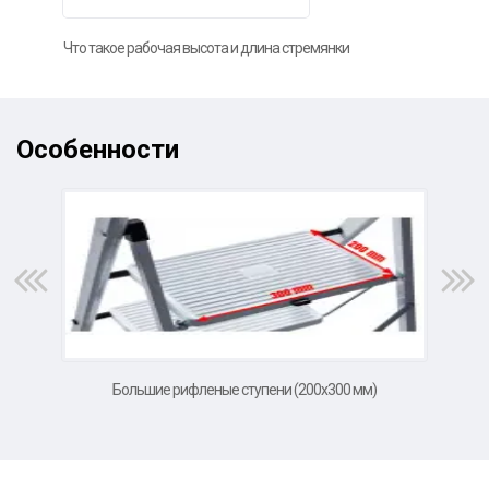
Что такое рабочая высота и длина стремянки
Фот
Особенности
Большие рифленые ступени (200х300 мм)
Ком