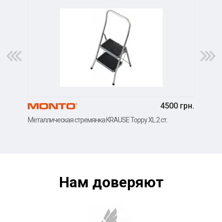
4500 грн.
Металлическая стремянка KRAUSE Toppy XL 2 ст.
Мета
Нам доверяют