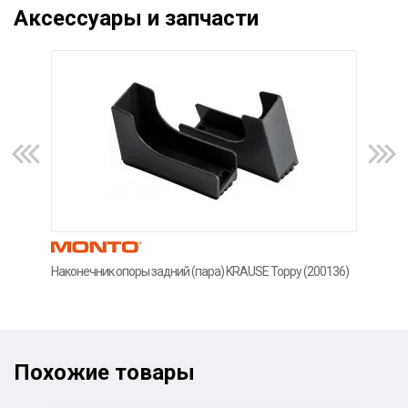
Аксессуары и запчасти
Наконечник опоры задний (пара) KRAUSE Toppy (200136)
Нако
(200
Похожие товары