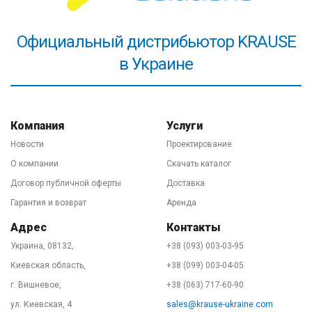
предоставляем гарантию как официальное
представительство на основании соглашения с
Официальный дистрибьютор KRAUSE
заводом-изготовителем. Хотя, скажем по секрету))),
в Украине
нам легко давать гарантию на лестницы KRAUSE,
потому что они не ломаются при правильной
эксплуатации в 99,999% случаев. Важно! Обязательно
ознакомьтесь с
правилами безопасного
Компания
Услуги
использования высотного оборудования
в паспорте
Новости
Проектирование
товара и/или на нашем сайте.
О компании
Скачать каталог
Договор публичной оферты
Доставка
Гарантия и возврат
Аренда
Адрес
Контакты
Украина, 08132,
+38 (093) 003-03-95
Киевская область,
+38 (099) 003-04-05
г. Вишневое,
+38 (063) 717-60-90
ул. Киевская, 4
sales@krause-ukraine.com