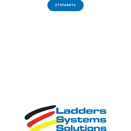
консультация. Наши специалисты разбираются в
ОТПРАВИТЬ
лестницах, смогут подсказать правильное решение
для каждого конкретного случая, объяснят отличия и
организуют оптимальную логистику. Мы занимаемся
только лестницами и только марки КРАУЗЕ. В отличии
от интернет-магазинов широкого профиля Вы будете
общаться не с оператором колл-центра, а с
профессионалом в конкретном направлении. И
именно он будет сопровождать покупку до момента
ее завершения.
Третье наше преимущество
- мы предоставляем
официальную гарантию. В интернете иногда можно
встретить фразу вроде "гарантия от производителя".
Особенно это любопытно звучит на сайтах, которые
продают контрабандный товар. Интересно, как
покупатель может решить свой вопрос если
производитель находится в другой стране? Мы