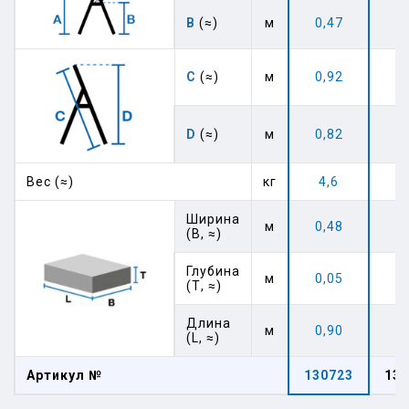
В
(≈)
м
0,47
0,
C
(≈)
м
0,92
1,
D
(≈)
м
0,82
1,
Вес (≈)
кг
4,6
6
Ширина
м
0,48
0,
(В, ≈)
Глубина
м
0,05
0,
(Т, ≈)
Длина
м
0,90
1,
(L, ≈)
Артикул №
130723
130