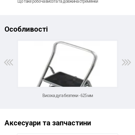
Що таке робоча висота та довжина стремянки
Фот
Особливості
Висока дуга безпеки - 625 мм
Аксесуари та запчастини