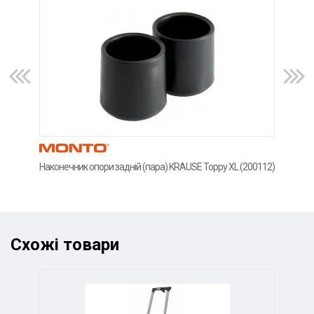
Наконечник опори задній (пара) KRAUSE Toppy XL (200112)
Нако
(200
Схожі товари