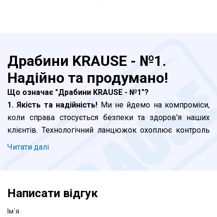
Драбини KRAUSE - №1.
Надійно та продумано!
Що означає "Драбини KRAUSE - №1"?
1. Якість та надійність!
Ми не йдемо на компроміси,
коли справа стосується безпеки та здоров'я наших
клієнтів. Технологічний ланцюжок охоплює контроль
на кожному етапі, від моменту інженерних розробок і
Читати далi
до відвантаження продукції - це головний пріорітет.
Завершальна стадія - сертифікація в Німеччині. Але і
це не все. Наш внутрішній стандарт виробництва
Написати відгук
жорсткіше директив ЄС. Навіть серія KRAUSE Corda,
яку ми позиціонуємо як побутову, витримує всі вимоги
Iм`я