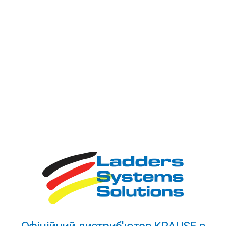
вишки-тури та платформи. Україна - не виняток.
Десятиліття стабільної якості дозволяють зберігати
лідерські позиції навіть при широкій представленості
товарів, зроблених в Китаї. Ми пишаємося, що на нас
рівняється ринок!
4. Адекватність цін!
Якісний товар не може бути
найдешевшим - це давно відомо. Ви зможете знайти
драбини дешевше наших. Ми ж пропонуємо щось
більше - за чесну ціну довший термін експлуатації.
Високотехнологічне обладнання та великий обсяг
виробництва дозволяють нам тримати виробничі
витрати на одиницю продукції на низькому рівні.
Високим залишається тільки якість (і ціна)
алюмінієвого профілю та комплектуючих частин.
Драбини KRAUSE - вигідна покупка! Служать довго!