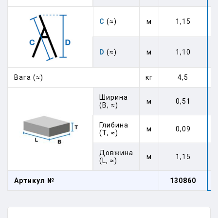
C
(≈)
м
1,15
D
(≈)
м
1,10
Вага (≈)
кг
4,5
Ширина
м
0,51
(В, ≈)
Глибина
м
0,09
(Т, ≈)
Довжина
м
1,15
(L, ≈)
Артикул №
130860