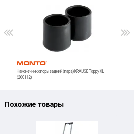
Наконечник опоры задний (пара) KRAUSE Toppy XL
Нако
(200112)
(200
Похожие товары