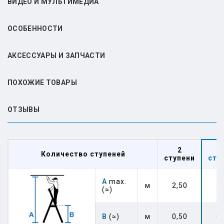
ВИДЕО И МУЛЬТИМЕДИА
ОСОБЕННОСТИ
АКСЕССУАРЫ И ЗАПЧАСТИ
ПОХОЖИЕ ТОВАРЫ
ОТЗЫВЫ
2
Количество ступеней
ступени
сту
А
max.
м
2,50
2,
(≈)
В
(≈)
м
0,50
0,