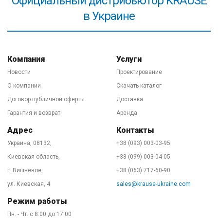
Официальный дистрибьютор KRAUSE
заводом-изготовителем. Хотя, скажем по секрету))),
в Украине
нам легко давать гарантию на лестницы KRAUSE,
потому что они не ломаются при правильной
эксплуатации в 99,999% случаев. Важно! Обязательно
ознакомьтесь с
правилами безопасного
Компания
Услуги
использования высотного оборудования
в паспорте
Новости
Проектирование
товара и/или на нашем сайте.
О компании
Скачать каталог
Договор публичной оферты
Доставка
Гарантия и возврат
Аренда
Адрес
Контакты
Украина, 08132,
+38 (093) 003-03-95
Киевская область,
+38 (099) 003-04-05
г. Вишневое,
+38 (063) 717-60-90
ул. Киевская, 4
sales@krause-ukraine.com
Режим работы
Пн. - Чт. с 8:00 до 17:00