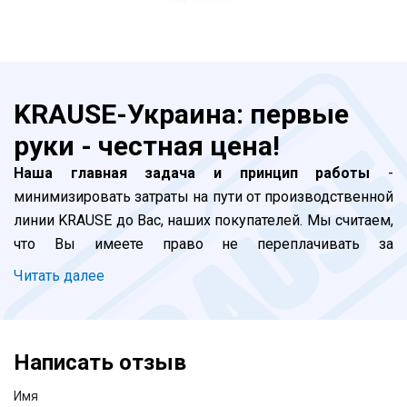
KRAUSE-Украина: первые
руки - честная цена!
Наша главная задача и принцип работы
-
минимизировать затраты на пути от производственной
линии KRAUSE до Вас, наших покупателей. Мы считаем,
что Вы имеете право не переплачивать за
прохождение наших лестниц и стремянок по долгой
Читать далее
цепочке посредников. Все просто: завод -
официальные импортеры (мы) - покупатель. Благодаря
бурному развитию логистики в Украине, мы добились
Написать отзыв
того, что клиент, сделавший заказ сегодня до 16:00,
может получить стремянку, например - в Харькове,
Имя