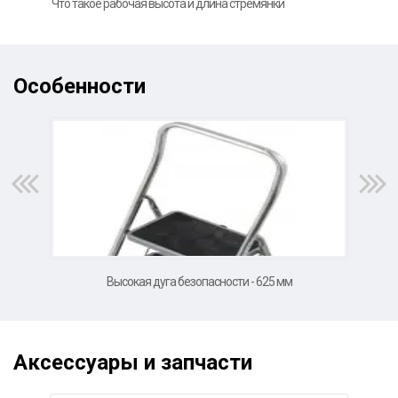
Что такое рабочая высота и длина стремянки
Фот
Особенности
Высокая дуга безопасности - 625 мм
Аксессуары и запчасти