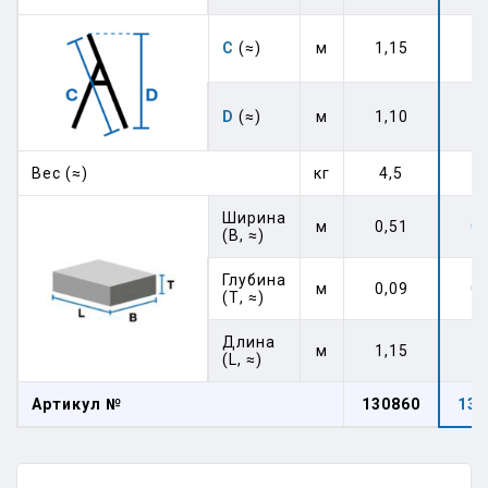
C
(≈)
м
1,15
1,
D
(≈)
м
1,10
1,
Вес (≈)
кг
4,5
6
Ширина
м
0,51
0,
(В, ≈)
Глубина
м
0,09
0,
(Т, ≈)
Длина
м
1,15
1,
(L, ≈)
Артикул №
130860
130