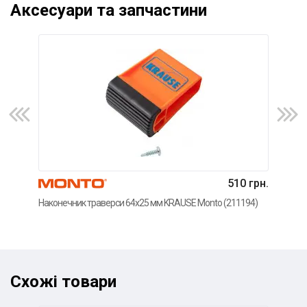
Аксесуари та запчастини
510 грн.
Наконечник траверси 64x25 мм KRAUSE Monto (211194)
Нако
Схожі товари