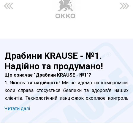
Драбини KRAUSE - №1.
Надійно та продумано!
Що означає "Драбини KRAUSE - №1"?
1. Якість та надійність!
Ми не йдемо на компроміси,
коли справа стосується безпеки та здоров'я наших
клієнтів. Технологічний ланцюжок охоплює контроль
на кожному етапі, від моменту інженерних розробок і
Читати далi
до відвантаження продукції - це головний пріорітет.
Завершальна стадія - сертифікація в Німеччині. Але і
це не все. Наш внутрішній стандарт виробництва