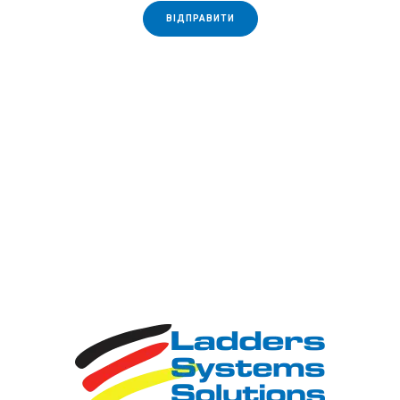
продукцією KRAUSE. Від Норвегії до Греції, від
ВІДПРАВИТИ
Португалії до Азербайджану фахівці та
домогосподарства використовують наші драбини,
вишки-тури та платформи. Україна - не виняток.
Десятиліття стабільної якості дозволяють зберігати
лідерські позиції навіть при широкій представленості
товарів, зроблених в Китаї. Ми пишаємося, що на нас
рівняється ринок!
4. Адекватність цін!
Якісний товар не може бути
найдешевшим - це давно відомо. Ви зможете знайти
драбини дешевше наших. Ми ж пропонуємо щось
більше - за чесну ціну довший термін експлуатації.
Високотехнологічне обладнання та великий обсяг
виробництва дозволяють нам тримати виробничі
витрати на одиницю продукції на низькому рівні.
Високим залишається тільки якість (і ціна)