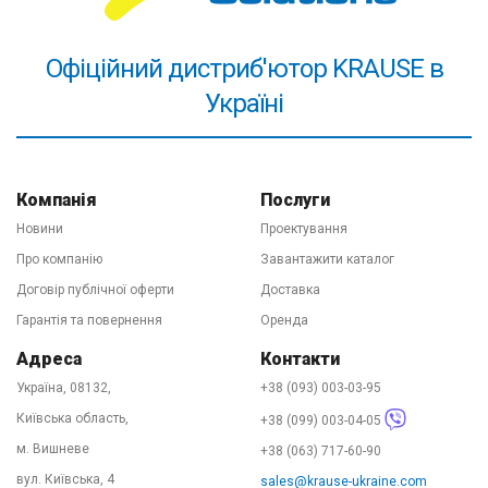
алюмінієвого профілю та комплектуючих частин.
Драбини KRAUSE - вигідна покупка! Служать довго!
Офіційний дистриб'ютор KRAUSE в
5. Надійність постачання та сервіс!
Вже понад десять
Україні
років ми забезпечуємо безперебійність постачання
драбин KRAUSE в Україну. Купити продукцію Ви
можете на нашому центральному складі в Києві або
замовити через інтернет-магазин на цьому сайті з
Компанія
Послуги
доставкою по всій країні. 90% замовлень ми
Новини
Проектування
відправляємо в той же день зручним для Вас
Про компанію
Завантажити каталог
перевізником. День-два і драбини у Вас. Телефонуйте!
Договір публічної оферти
Доставка
Наші фахівці підкажуть у виборі оптимального
Гарантія та повернення
Оренда
устаткування, розкажуть про варіанти доставки та
Адреса
Контакти
нададуть офіційну гарантію на товар. Купити KRAUSE -
Україна, 08132,
+38 (093) 003-03-95
легко!
Київська область,
+38 (099) 003-04-05
м. Вишневе
+38 (063) 717-60-90
вул. Київська, 4
sales@krause-ukraine.com