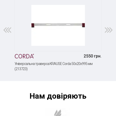
2550 грн.
Універсальна траверса KRAUSE Corda 50x20x995 мм
Унів
(213723)
(213
Нам довiряють