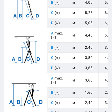
B
(≈)
м
4,05
5,6
C
(≈)
м
5,25
6,9
D
(≈)
м
5,05
6,6
A
max.
м
4,40
5,4
(≈)
B
(≈)
м
2,40
3,4
C
(≈)
м
3,80
4,9
D
(≈)
м
3,65
4,7
A
max.
м
3,60
4,1
(≈)
B
(≈)
м
1,60
2,1
C
(≈)
м
2,40
3,0