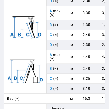
D
(≈)
м
2,30
2,8
A
max.
м
3,35
3,8
(≈)
B
(≈)
м
1,35
1,8
C
(≈)
м
2,40
3,0
D
(≈)
м
2,35
2,8
A
max.
м
4,40
4,9
(≈)
B
(≈)
м
2,40
2,9
C
(≈)
м
3,25
3,8
D
(≈)
м
3,10
3,6
Вес (≈)
кг
15,3
17,
Ширина