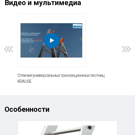
Видео и мультимедиа
Отличия универсальных трехсекционных лестниц
Что
KRAUSE
лес
Особенности