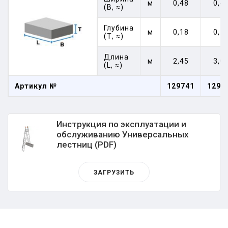
м
0,48
0,4
(В, ≈)
Глубина
м
0,18
0,1
(Т, ≈)
Длина
м
2,45
3,0
(L, ≈)
Артикул №
129741
1297
Инструкция по эксплуатации и
обслуживанию Универсальных
лестниц (PDF)
ЗАГРУЗИТЬ