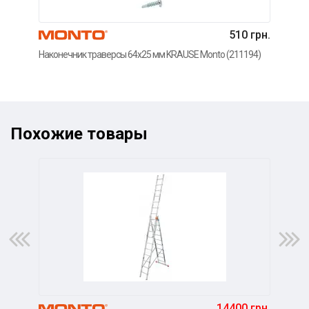
510 грн.
Наконечник траверсы 64х25 мм KRAUSE Monto (211194)
Верх
(211
Похожие товары
14400 грн.