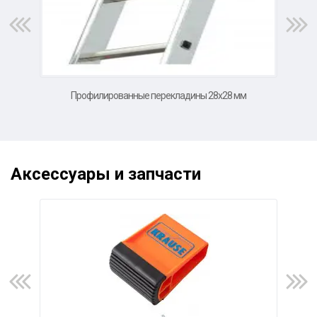
Профилированные перекладины 28х28 мм
Ши
Аксессуары и запчасти