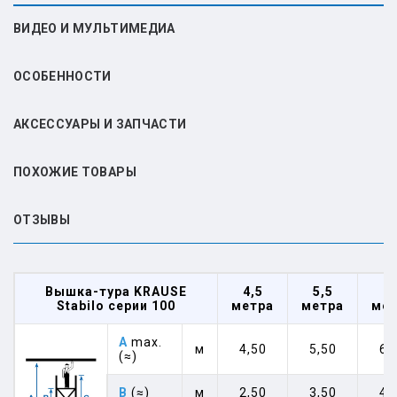
ВИДЕО И МУЛЬТИМЕДИА
ОСОБЕННОСТИ
АКСЕССУАРЫ И ЗАПЧАСТИ
ПОХОЖИЕ ТОВАРЫ
ОТЗЫВЫ
Вышка-тура KRAUSE
4,5
5,5
6,
Stabilo серии 100
метра
метра
мет
A
max.
м
4,50
5,50
6,
(≈)
B
(≈)
м
2,50
3,50
4,