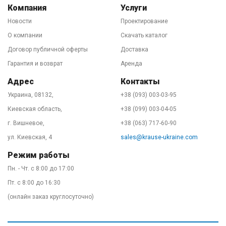
Наибольшая производственная линия стремянок и
Компания
Услуги
лестниц - в Польше. Некоторые модели вышек
Новости
Проектирование
производятся в Венгрии. Стандарты качества на любой
О компании
Скачать каталог
производственной линии абсолютно одинаковы.
Договор публичной оферты
Доставка
Более того, подавляющее большинство стремянок и
Гарантия и возврат
Аренда
трехсекционных лестниц (самых популярных товаров
Адрес
Контакты
в Украине) делается именно в Польше, на заводе
Украина, 08132,
+38 (093) 003-03-95
KRAUSE в городе Свидница, что под Вроцлавом. И на
Киевская область,
+38 (099) 003-04-05
полках немецких или австрийских строительных
г. Вишневое,
+38 (063) 717-60-90
супермаркетов Вы в 99% случаев встретите именно
лестницу с польского завода. Такую же, как в нашем
ул. Киевская, 4
sales@krause-ukraine.com
представительстве в Украине. И не верьте
Режим работы
"специалистам", любящим рассказывать про разное
Пн. - Чт. с 8:00 до 17:00
качество "тут" и "там". Это - чушь! Мы гордимся нашим
Пт. с 8:00 до 16:30
качеством!
(онлайн заказ круглосуточно)