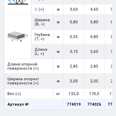
C
(≈)
м
3,60
4,60
5,
Ширина
м
0,80
0,80
0,
(B, ≈)
Глубина
м
0,55
0,80
0,
(T, ≈)
Длина
м
3,10
2,60
3,
(L, ≈)
Длина опорной
м
2,85
2,85
2,
поверхности (≈)
Ширина опорної
м
2,00
2,05
2,
поверхности (≈)
Вес (≈)
кг
132,0
170,0
178
Артикул №
774019
774026
774