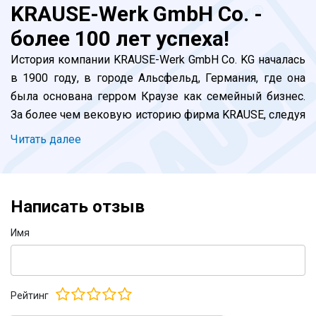
KRAUSE-Werk GmbH Co. -
более 100 лет успеха!
История компании KRAUSE-Werk GmbH Co. KG началась
в 1900 году, в городе Альсфельд, Германия, где она
была основана герром Краузе как семейный бизнес.
За более чем вековую историю фирма KRAUSE, следуя
собственному девизу "Надежно и продумано!",
Читать далее
превратилась в лидера отрасли в международном
масштабе. Сегодня наши специалисты, под
руководством потомка основателя - генерального
Написать отзыв
директора Штефана Краузе, продолжают собственные
традиции в сфере производства лестничных систем
Имя
для работы на высоте. Успешно функционируют
заводы построенные в Германии, Польше и Венгрии.
Открываются представительства в других странах
Рейтинг
мира. Компания не стоит на месте, находится в