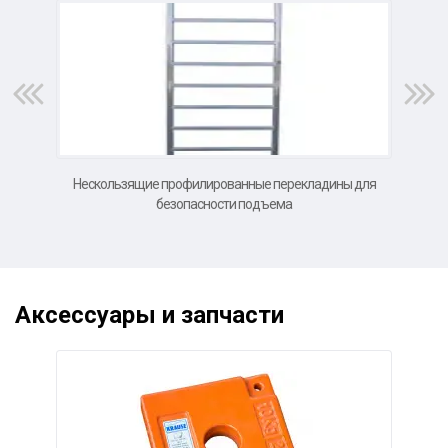
Нескользящие профилированные перекладины для
Во
безопасности подъема
Аксессуары и запчасти