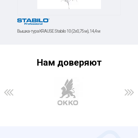
Вышка-тура KRAUSE Stabilo 10 (2х0,75 м), 14,4 м
Вышк
Нам доверяют