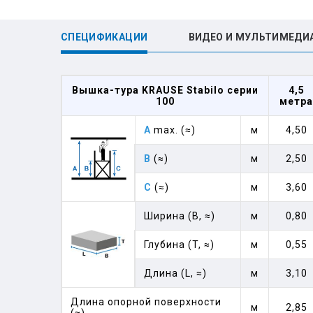
СПЕЦИФИКАЦИИ
ВИДЕО И МУЛЬТИМЕДИ
Вышка-тура KRAUSE Stabilo серии
4,5
100
метра
A
max. (≈)
м
4,50
B
(≈)
м
2,50
C
(≈)
м
3,60
Ширина (B, ≈)
м
0,80
Глубина (T, ≈)
м
0,55
Длина (L, ≈)
м
3,10
Длина опорной поверхности
м
2,85