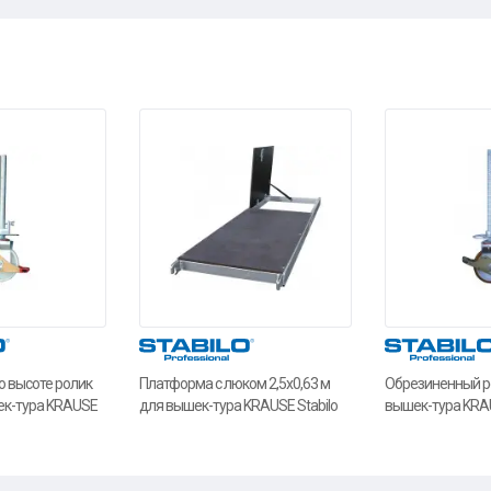
о высоте ролик
Платформа с люком 2,5х0,63 м
Обрезиненный р
ек-тура KRAUSE
для вышек-тура KRAUSE Stabilo
вышек-тура KRAU