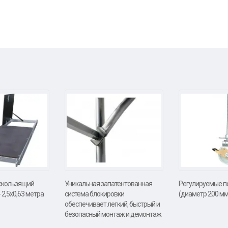
скользящий
Уникальная запатентованная
Регулируемые по
 2,5х0,63 метра
система блокировки
(диаметр 200 мм
обеспечивает легкий, быстрый и
безопасный монтаж и демонтаж