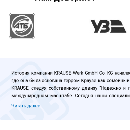
История компании KRAUSE-Werk GmbH Co. KG началас
где она была основана герром Краузе как семейный
KRAUSE, следуя собственному девизу "Надежно и п
международном масштабе. Сегодня наши специалис
генерального директора Штефана Краузе, продолжаю
Читать далее
лестничных систем для работы на высоте. Усп
Германии, Польше и Венгрии. Открываются представ
стоит на месте, находится в постоянном развитии.