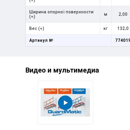
(≈)
Ширина опорної поверхности
м
2,00
(≈)
Вес (≈)
кг
132,0
Артикул №
77401
Видео и мультимедиа