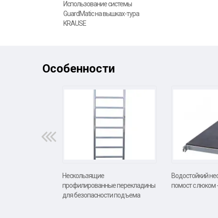
Использование системы
GuardMatic на вышках-тура
KRAUSE
Особенности
Нескользящие
Водостойкий не
профилированные перекладины
помост с люком -
для безопасности подъема