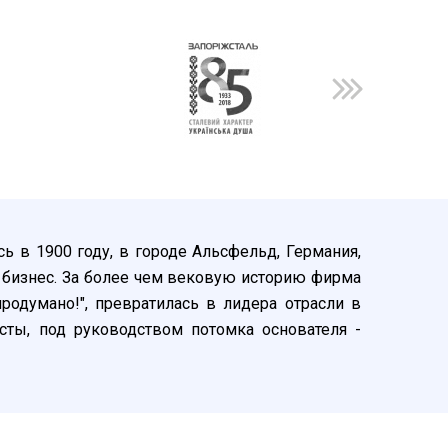
ь в 1900 году, в городе Альсфельд, Германия,
 бизнес. За более чем вековую историю фирма
родумано!", превратилась в лидера отрасли в
ты, под руководством потомка основателя -
т собственные традиции в сфере производства
ешно функционируют заводы построенные в
ительства в других странах мира. Компания не