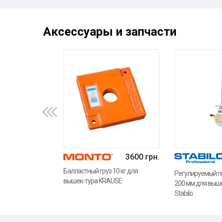
Аксессуары и запчасти
3600 грн.
Балластный груз 10 кг для
Регулируемый п
вышек-тура KRAUSE
200 мм для выш
Stabilo