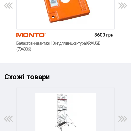
3600 грн.
Баластовий вантаж 10 кг для вишок-тура KRAUSE
Регу
(704306)
KRAU
Схожі товари