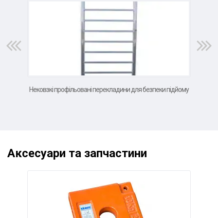
Нековзкі профільовані перекладини для безпеки підйому
Во
Аксесуари та запчастини