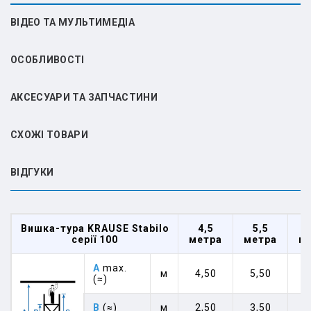
ВІДЕО ТА МУЛЬТИМЕДІА
ОСОБЛИВОСТІ
АКСЕСУАРИ ТА ЗАПЧАСТИНИ
СХОЖІ ТОВАРИ
ВIДГУКИ
Вишка-тура KRAUSE Stabilo
4,5
5,5
серії 100
метра
метра
м
A
max.
м
4,50
5,50
6
(≈)
B
(≈)
м
2,50
3,50
4