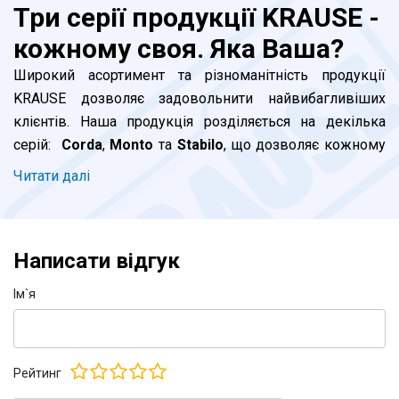
Три серії продукції KRAUSE -
кожному своя. Яка Ваша?
Широкий асортимент та різноманітність продукції
KRAUSE дозволяє задовольнити найвибагливіших
клієнтів. Наша продукція розділяється на декілька
серій:
Corda
,
Monto
та
Stabilo
, що дозволяє кожному
клієнту підібрати відповідну до його потреб драбину. В
Читати далi
чому ж принципові відмінності між серіями та яку
саме драбину KRAUSE обрати саме Вам?
Написати відгук
Серія Corda.
Ідеально підходить для побутового
використання. Ця бюджетна серія цілком
Iм`я
задовольнить клієнтів, які планують нечасте
використання драбини вдома або в офісі. При
виробництві використовується алюмінієвий профіль
Рейтинг
стандартної товщини. Опорна траверса у приставних та