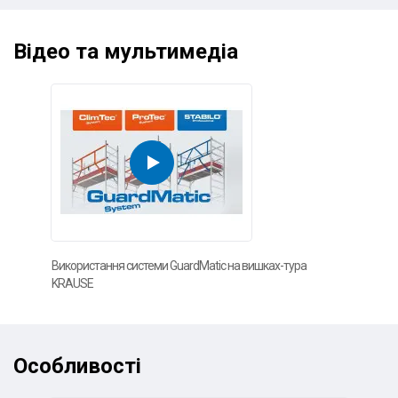
Відео та мультимедіа
Використання системи GuardMatic на вишках-тура
KRAUSE
Особливості