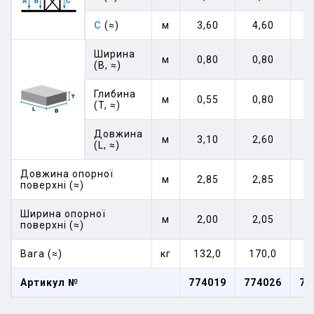
C
(≈)
м
3,60
4,60
5
Ширина
м
0,80
0,80
0
(B, ≈)
Глибина
м
0,55
0,80
0
(T, ≈)
Довжина
м
3,10
2,60
3
(L, ≈)
Довжина опорної
м
2,85
2,85
2
поверхні (≈)
Ширина опорної
м
2,00
2,05
2
поверхні (≈)
Вага (≈)
кг
132,0
170,0
1
Артикул №
774019
774026
77