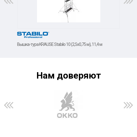
Вышка-тура KRAUSE Stabilo 10 (2,5х0,75 м), 11,4 м
Вышк
Нам доверяют