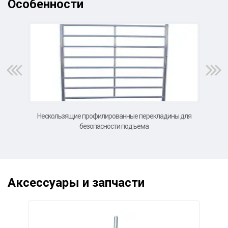
Особенности
Нескользящие профилированные перекладины для
Боль
безопасности подъема
Аксессуары и запчасти