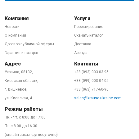
лестницы КРАУЗЕ производятся в Европе.
Инженерный центр находится в Германии.
Наибольшая производственная линия стремянок и
Компания
Услуги
лестниц - в Польше. Некоторые модели вышек
Новости
Проектирование
производятся в Венгрии. Стандарты качества на любой
О компании
Скачать каталог
производственной линии абсолютно одинаковы.
Договор публичной оферты
Доставка
Более того, подавляющее большинство стремянок и
Гарантия и возврат
Аренда
трехсекционных лестниц (самых популярных товаров
Адрес
Контакты
в Украине) делается именно в Польше, на заводе
Украина, 08132,
+38 (093) 003-03-95
KRAUSE в городе Свидница, что под Вроцлавом. И на
Киевская область,
+38 (099) 003-04-05
полках немецких или австрийских строительных
г. Вишневое,
+38 (063) 717-60-90
супермаркетов Вы в 99% случаев встретите именно
лестницу с польского завода. Такую же, как в нашем
ул. Киевская, 4
sales@krause-ukraine.com
представительстве в Украине. И не верьте
Режим работы
"специалистам", любящим рассказывать про разное
Пн. - Чт. с 8:00 до 17:00
качество "тут" и "там". Это - чушь! Мы гордимся нашим
Пт. с 8:00 до 16:30
качеством!
(онлайн заказ круглосуточно)