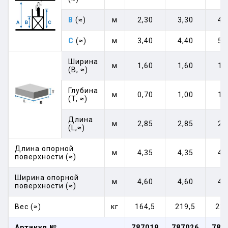
B
(≈)
м
2,30
3,30
4,
C
(≈)
м
3,40
4,40
5,
Ширина
м
1,60
1,60
1,
(B, ≈)
Глубина
м
0,70
1,00
1,
(T, ≈)
Длина
м
2,85
2,85
2,
(L,≈)
Длина опорной
м
4,35
4,35
4,
поверхности (≈)
Ширина опорной
м
4,60
4,60
4,
поверхности (≈)
Вес (≈)
кг
164,5
219,5
236
Артикул №
787019
787026
787