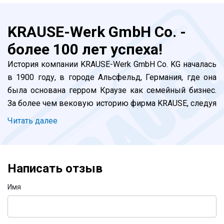
KRAUSE-Werk GmbH Co. -
более 100 лет успеха!
История компании KRAUSE-Werk GmbH Co. KG началась
в 1900 году, в городе Альсфельд, Германия, где она
была основана герром Краузе как семейный бизнес.
За более чем вековую историю фирма KRAUSE, следуя
собственному девизу "Надежно и продумано!",
Читать далее
превратилась в лидера отрасли в международном
масштабе. Сегодня наши специалисты, под
руководством потомка основателя - генерального
Написать отзыв
директора Штефана Краузе, продолжают собственные
традиции в сфере производства лестничных систем
Имя
для работы на высоте. Успешно функционируют
заводы построенные в Германии, Польше и Венгрии.
Открываются представительства в других странах