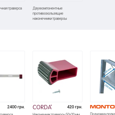
чная траверса
Двухкомпонентные
противоскользящие
наконечники траверсы
2400 грн.
420 грн.
Подножка-полк
траверса
Наконечник траверсы 50х20 мм