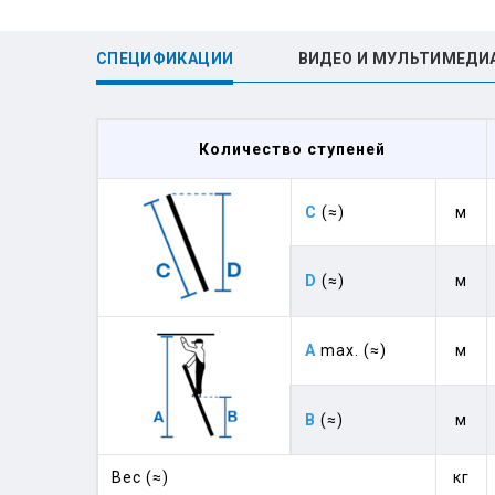
СПЕЦИФИКАЦИИ
ВИДЕО И МУЛЬТИМЕДИ
Количество ступеней
C
(≈)
м
D
(≈)
м
A
max. (≈)
м
B
(≈)
м
Вес (≈)
кг