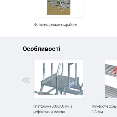
Фото використання драбини
Особливості
Платформа 600х700 мм із
Комфортні сход
рифленого алюмінію
170 мм