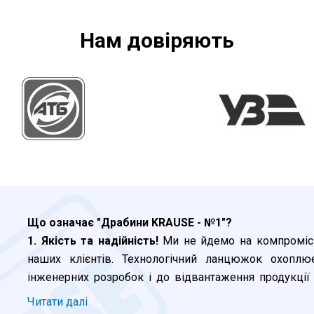
Нам довiряють
Що означає "Драбини KRAUSE - №1"?
1. Якість та надійність!
Ми не йдемо на компроміси,
наших клієнтів. Технологічний ланцюжок охоплю
інженерних розробок і до відвантаження продукції 
сертифікація в Німеччині. Але і це не все. Наш внут
Читати далi
ЄС. Навіть серія KRAUSE Corda, яку ми позиціо