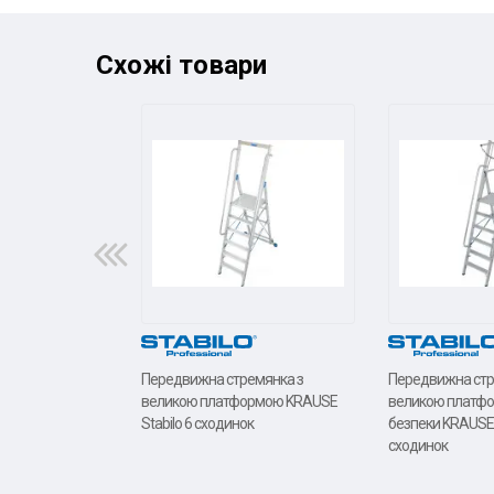
Схожі товари
Передвижна стремянка з
Передвижна стр
великою платформою KRAUSE
великою платфо
Stabilo 6 сходинок
безпеки KRAUSE S
сходинок