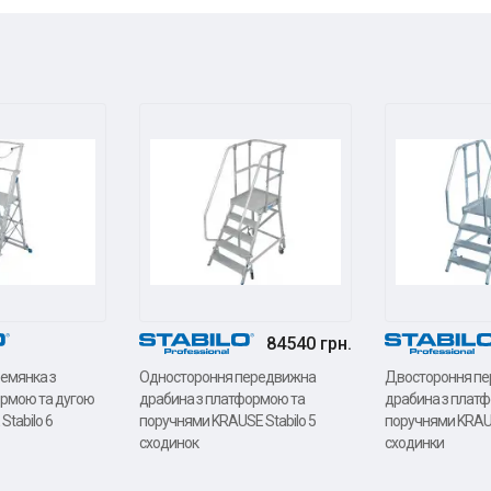
84540 грн.
емянка з
Одностороння передвижна
Двостороння п
рмою та дугою
драбина з платформою та
драбина з плат
tabilo 6
поручнями KRAUSE Stabilo 5
поручнями KRAUS
сходинок
сходинки