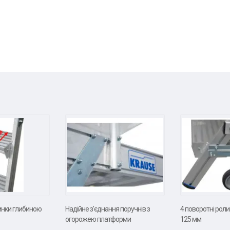
инки глибиною
Надійне з'єднання поручнів з
4 поворотні рол
огорожею платформи
125 мм