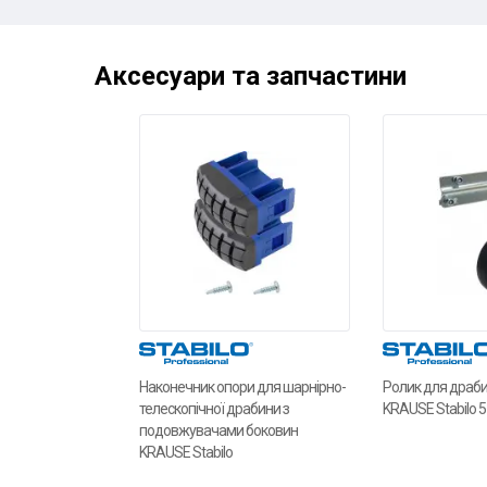
Аксесуари та запчастини
Наконечник опори для шарнірно-
Ролик для драб
телескопічної драбини з
KRAUSE Stabilo 5
подовжувачами боковин
KRAUSE Stabilo