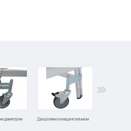
ики діаметром
Два ролики оснащені гальмом
Оснащується чо
поручнями