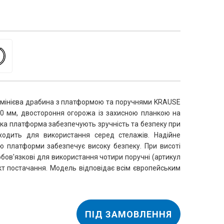
інієва драбина з платформою та поручнями KRAUSE 
70 мм, двостороння огорожа із захисною планкою на 
лика платформа забезпечують зручність та безпеку при 
ходить для використання серед стелажів. Надійне 
ю платформи забезпечує високу безпеку. При висоті 
платформи більше ніж 1 метр обов'язкові для використання чотири поручні (артикул 
ект постачання. Модель відповідає всім європейським 
ПІД ЗАМОВЛЕННЯ