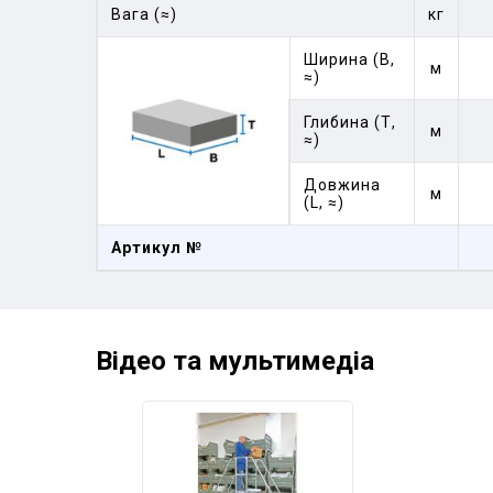
Вага (≈)
кг
Ширина (В,
м
≈)
Глибина (Т,
м
≈)
Довжина
м
(L, ≈)
Артикул №
Відео та мультимедіа