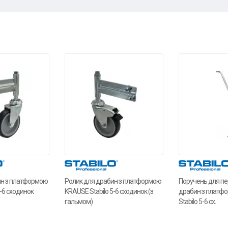
ин з платформою
Ролик для драбин з платформою
Поручень для п
-6 сходинок
KRAUSE Stabilo 5-6 сходинок (з
драбин з платф
гальмом)
Stabilo 5-6 сх.