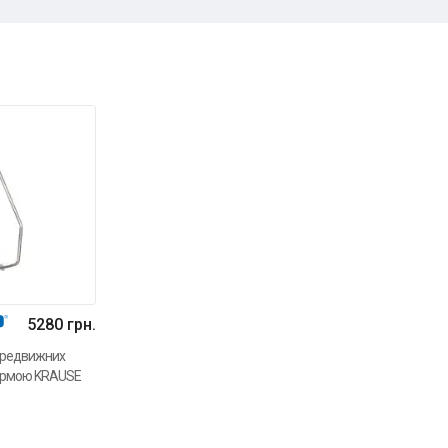
5280 грн.
ередвижних
ормою KRAUSE