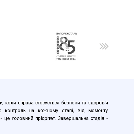
 коли справа стосується безпеки та здоров'я
є контроль на кожному етапі, від моменту
- це головний пріорітет. Завершальна стадія -
рішній стандарт виробництва жорсткіше директив
нуємо як побутову, витримує всі вимоги до